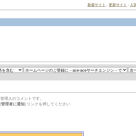
新着サイト
-
更新サイト
-
人
は管理人のコメントです。
[
管理者に通知
] リンクを押してください