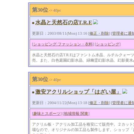
第30位
->
40pt
水晶と天然石の店T.R.E
■
更新日：2003/08/11(Mon) 13:16 [
修正・削除
] [
管理者に通
[
ショッピング:ファッション・衣料
] [
ショッピング
]
水晶と天然石の店T.R.Eはファントム水晶、ルチルクォ
売。また、白色庭園幻影水晶、緑幽霊幻影水晶、幻影黄水
第30位
->
40pt
激安アクリルショップ「はざい屋」
■
更新日：2004/11/22(Mon) 13:18 [
修正・削除
] [
管理者に通
[
趣味とスポーツ
] [
地域情報:関東
]
アクリル板・アクリル加工品を格安にて販売中。２カット
場なので、オリジナルの加工品も製作します。ショップ「