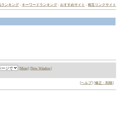
気ランキング
-
キーワードランキング
-
おすすめサイト
-
相互リンクサイト
[
More
] [
New Window
]
[
ヘルプ
] [
修正・削除
]