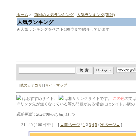
ホーム
> -
前回の人気ランキング
-
人気ランキング(累計)
人気ランキング
★人気ランキングをベスト100位まで紹介しています
[
他のカテゴリ
] [
サイトマップ
]
はおすすめサイト、
は相互リンクサイトです。
この色
の文
※リンク先が無くなっている等の問題がある場合にはタイトル横の 
最終更新：2026/08/06(Thu) 11:45
21 - 40 ( 100 件中 ) [
←前ページ
/
1
2
3
4
5
/
次ページ→
]