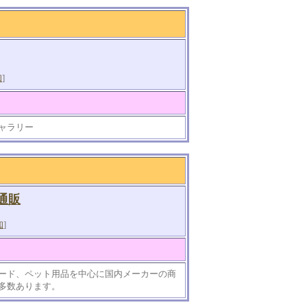
知
]
ャラリー
通販
知
]
ード、ペット用品を中心に国内メーカーの商
多数あります。