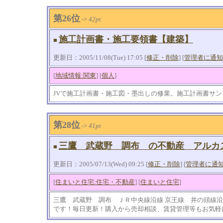
第26位
->
42pt
施工計画書・施工要領書【建築】
■
更新日：2005/11/08(Tue) 17:05 [
修正・削除
] [
管理者に通知
[
地域情報:関東
] [
個人
]
JVで施工計画書・施工図・墨出しの修業。施工計画書サン
第28位
->
41pt
三鷹 武蔵野 調布 の不動産 アルカ
■
更新日：2005/07/13(Wed) 09:25 [
修正・削除
] [
管理者に通
[
住まいと住宅:住宅・不動産
] [
住まいと住宅
]
三鷹 武蔵野 調布 ＪＲ中央線沿線 京王線 井の頭線
です！毎日更新！購入から売却相談、賃貸管理等もお気軽