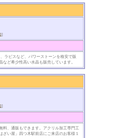
知
]
ーツ、ラピスなど、パワーストーンを格安で販
晶など希少性高い水晶も販売しています。
知
]
無料、通販もできます。アクリル加工専門工
はざい屋」四つ木駅前店にご来店のお客様１