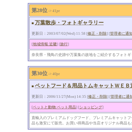
第28位
->
41pt
万葉散歩・フォトギャラリー
■
更新日：2003/07/02(Wed) 11:58 [
修正・削除
] [
管理者に通
[
地域情報:近畿
] [
旅行
]
奈良県・飛鳥の史跡や万葉集の故地をご紹介するフォトギ
第30位
->
40pt
ペットフード＆用品トムキャットＷＥＢ
■
更新日：2006/11/27(Mon) 14:35 [
修正・削除
] [
管理者に通
[
ペットと動物:ペット用品
] [
ショッピング
]
直輸入のプレミアムドッグフード、プレミアムキャットフ
品も激安にて販売。お買い得商品や当店オリジナル商品も