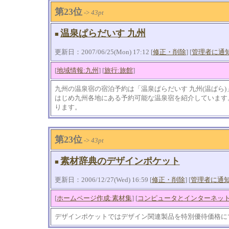
第23位
->
43pt
温泉ぱらだいす 九州
■
更新日：2007/06/25(Mon) 17:12 [
修正・削除
] [
管理者に通
[
地域情報:九州
] [
旅行:旅館
]
九州の温泉宿の宿泊予約は「温泉ぱらだいす 九州(温ぱら
はじめ九州各地にある予約可能な温泉宿を紹介しています
ります。
第23位
->
43pt
素材辞典のデザインポケット
■
更新日：2006/12/27(Wed) 16:59 [
修正・削除
] [
管理者に通
[
ホームページ作成:素材集
] [
コンピュータとインターネット
デザインポケットではデザイン関連製品を特別優待価格に