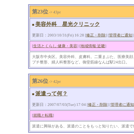
第23位
->
43pt
美容外科 星光クリニック
■
更新日：2003/10/31(Fri) 16:28 [
修正・削除
] [
管理者に通知
]
[
生活とくらし:健康・美容
] [
地域情報:近畿
]
大阪市中央区。美容外科、皮膚科。二重まぶた、医療美顔
プチ整形、婦人科整形など。御堂筋線なんば駅24出口。
第26位
->
42pt
派遣って何？
■
更新日：2007/07/03(Tue) 17:04 [
修正・削除
] [
管理者に通知
[
就職と転職
]
派遣に興味がある、派遣のことをもっと知りたい、派遣で