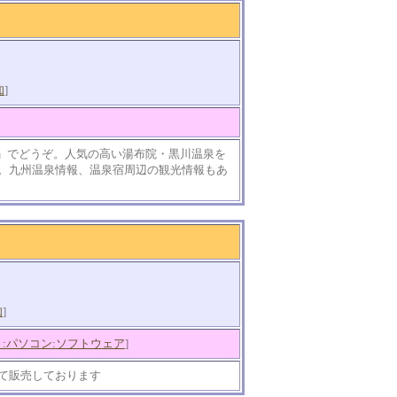
知
]
)」でどうぞ。人気の高い湯布院・黒川温泉を
。九州温泉情報、温泉宿周辺の観光情報もあ
知
]
:パソコン:ソフトウェア
]
て販売しております