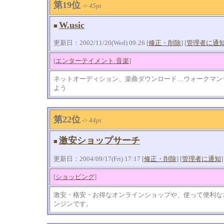
第19位
->
45pt
W.usic
■
更新日：2002/11/20(Wed) 09:26 [
修正・削除
] [
管理者に通
[
エンターテイメント:音楽
]
ネットオーディション、楽曲ダウンロード…ウォークマン
よう
第22位
->
44pt
激安ショップサーチ
■
更新日：2004/09/17(Fri) 17:17 [
修正・削除
] [
管理者に通知
]
[
ショッピング
]
激安・格安・お得なオンラインショップや、使って便利な
ンジンです。