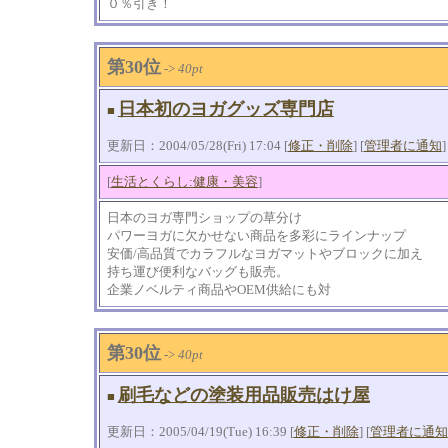
０％引き！
第30位
->
40pt
日本初のヨガグッズ専門店
■
更新日：2004/05/28(Fri) 17:04 [
修正・削除
] [
管理者に通知
]
[
生活とくらし:健康・美容
]
日本のヨガ専門ショップの草分け
パワーヨガに欠かせない商品を多彩にラインナップ
安価/高品質でカラフルなヨガマットやブロックに加え
持ち運び便利なバッグも販売。
企業ノベルティ商品やOEM供給にも対
第30位
->
40pt
刷毛などの塗装用品販売はけ屋
■
更新日：2005/04/19(Tue) 16:39 [
修正・削除
] [
管理者に通知