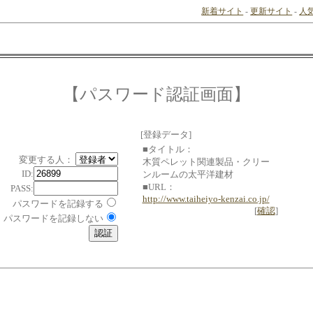
新着サイト
-
更新サイト
-
人
【パスワード認証画面】
[登録データ]
■タイトル：
変更する人：
木質ペレット関連製品・クリー
ID:
ンルームの太平洋建材
■URL：
PASS:
http://www.taiheiyo-kenzai.co.jp/
パスワードを記録する
[
確認
]
パスワードを記録しない