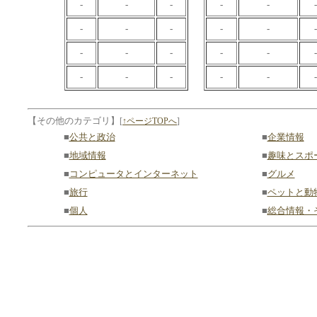
-
-
-
-
-
-
-
-
-
-
-
-
-
-
-
-
-
-
-
-
-
-
-
-
【その他のカテゴリ】
[
↑ページTOPへ
]
■
公共と政治
■
企業情報
■
地域情報
■
趣味とスポ
■
コンピュータとインターネット
■
グルメ
■
旅行
■
ペットと動
■
個人
■
総合情報・