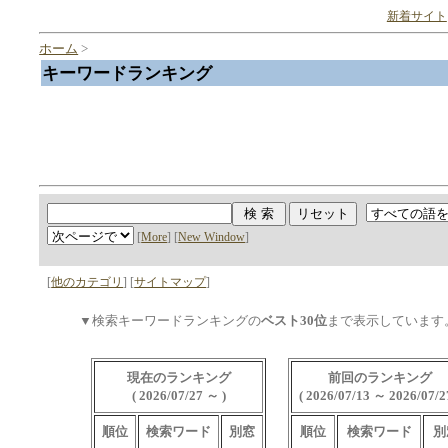
新着サイト
ホーム
>
キーワードランキング
[
More
] [
New Window
]
[
他のカテゴリ
] [
サイトマップ
]
▼検索キーワードランキングの
ベスト30位
まで表示しています
現在のランキング
前回のランキング
( 2026/07/27 ～ )
( 2026/07/13 ～ 2026/07/2
順位
検索ワード
別窓
順位
検索ワード
別