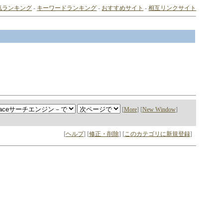
気ランキング
-
キーワードランキング
-
おすすめサイト
-
相互リンクサイト
[
More
] [
New Window
]
[
ヘルプ
] [
修正・削除
] [
このカテゴリに新規登録
]