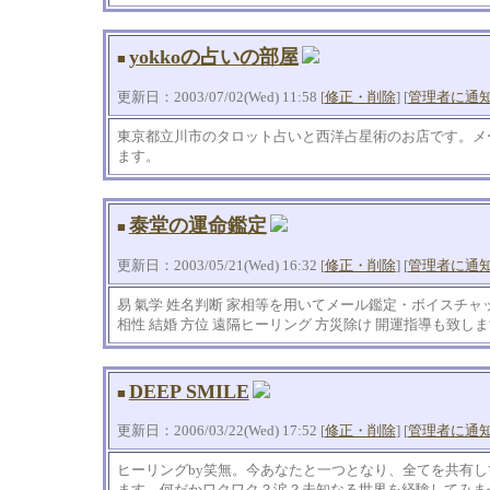
yokkoの占いの部屋
■
更新日：2003/07/02(Wed) 11:58 [
修正・削除
] [
管理者に通
東京都立川市のタロット占いと西洋占星術のお店です。メ
ます。
泰堂の運命鑑定
■
更新日：2003/05/21(Wed) 16:32 [
修正・削除
] [
管理者に通
易 氣学 姓名判断 家相等を用いてメール鑑定・ボイスチ
相性 結婚 方位 遠隔ヒーリング 方災除け 開運指導も致し
DEEP SMILE
■
更新日：2006/03/22(Wed) 17:52 [
修正・削除
] [
管理者に通
ヒーリングby笑無。今あなたと一つとなり、全てを共有
ます。何だかワクワク？涙？未知なる世界を経験してみま