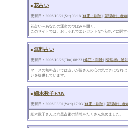
花占い
■
更新日：2006/10/21(Sat) 03:18 [
修正・削除
] [
管理者に通知
]
花占い～あなたの運命のつぼみを開く。
このサイトでは、おしゃれでエレガントな“花占い”に関す
無料占い
■
更新日：2006/10/26(Thu) 08:23 [
修正・削除
] [
管理者に通
マースの無料占いでは占いが皆さんの心の気づきになれば
いを提供しています。
細木数子FAN
■
更新日：2006/03/01(Wed) 17:03 [
修正・削除
] [
管理者に通
細木数子さんと六星占術の情報をたくさん集めました。