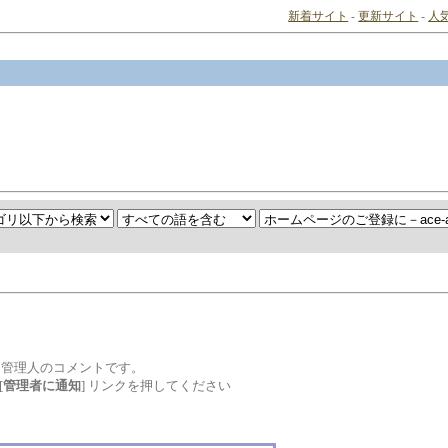
新着サイト
-
更新サイト
-
人
は管理人のコメントです。
[
管理者に通知
] リンクを押してください