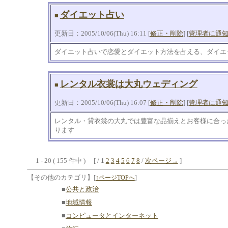
ダイエット占い
■
更新日：2005/10/06(Thu) 16:11 [
修正・削除
] [
管理者に通
ダイエット占いで恋愛とダイエット方法を占える、ダイエ
レンタル衣裳は大丸ウェディング
■
更新日：2005/10/06(Thu) 16:07 [
修正・削除
] [
管理者に通
レンタル・貸衣裳の大丸では豊富な品揃えとお客様に合っ
ります
1 - 20 ( 155 件中 ) [ /
1
2
3
4
5
6
7
8
/
次ページ→
]
【その他のカテゴリ】
[
↑ページTOPへ
]
■
公共と政治
■
地域情報
■
コンピュータとインターネット