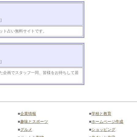
知
]
ット占い無料サイトです。
知
]
た企画でスタッフ一同、皆様をお待ちして居
■
企業情報
■
学校と教育
■
趣味とスポーツ
■
ホームページ作成
■
グルメ
■
ショッピング