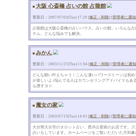
大阪 心斎橋 占いの館 占龍館
■
更新日：2007/07/03(Tue) 17:20 [
修正・削除
] [
管理者に通知
占龍館は大阪心斎橋の占いハウス。占いの館。いろんな占
テム。どんな悩みでも解決。
みかん
■
更新日：2003/11/27(Thu) 11:04 [
修正・削除
] [
管理者に通
どんな願い叶えちゃう！こんな凄いパワーストーンは初め
が楽しいよ♪悩んでる人はカウンセリングアドバイスもあ
も捜すヨ☆
魔女の家
■
更新日：2003/07/15(Tue) 14:03 [
修正・削除
] [
管理者に通知
大分県大分市のタロット占い、西洋占星術のお店です。グ
占いもしています。ホームページをご覧いただいた方対象