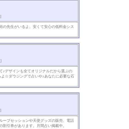
]
術の先生がいるよ。安くて安心の低料金シス
知
]
て♪デザインも全てオリジナルだから選ぶの
るよ☆ダウジングで占いや♪あなたに必要な石
]
ループセッションや天使グッズの販売、電話
の割引券があります。月間占い掲載中。