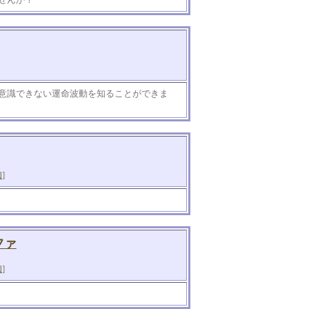
意識できない運命波動を知ることができま
知
]
ファ
知
]