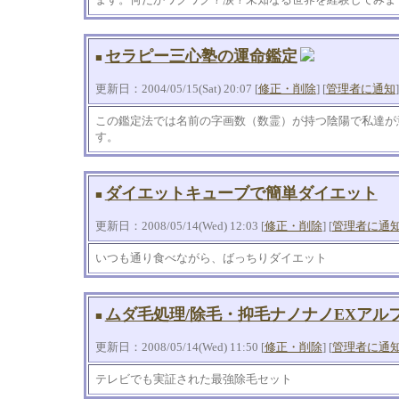
セラピー三心塾の運命鑑定
■
更新日：2004/05/15(Sat) 20:07 [
修正・削除
] [
管理者に通知
]
この鑑定法では名前の字画数（数霊）が持つ陰陽で私達が
す。
ダイエットキューブで簡単ダイエット
■
更新日：2008/05/14(Wed) 12:03 [
修正・削除
] [
管理者に通
いつも通り食べながら、ばっちりダイエット
ムダ毛処理/除毛・抑毛ナノナノEXアル
■
更新日：2008/05/14(Wed) 11:50 [
修正・削除
] [
管理者に通
テレビでも実証された最強除毛セット