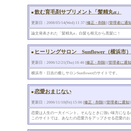
飲む育毛剤サプリメント「髪精丸α」
■
更新日：2008/05/14(Wed) 11:37 [
修正・削除
] [
管理者に通
論文発表された「髪精丸α」白髪も根元から黒髪に！
ヒーリングサロン Sunflower（横浜市
■
更新日：2006/12/21(Thu) 16:46 [
修正・削除
] [
管理者に通
横浜市・日吉の癒しサロンSunflowerのサイトです。
恋愛おまじない
■
更新日：2006/11/10(Fri) 15:06 [
修正・削除
] [
管理者に通知
]
恋愛は人生の一大イベント。そんなときに強い味方になる
このサイトでは、あなたの恋愛力をアップさせる恋愛のお