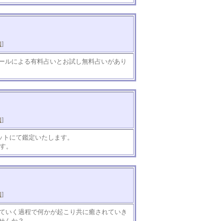
知
]
ールによる有料占いとお試し無料占いがあり
知
]
ャットにて鑑定いたします。
ます。
知
]
していく過程で何かが起こり共に癒されていき
せんか？