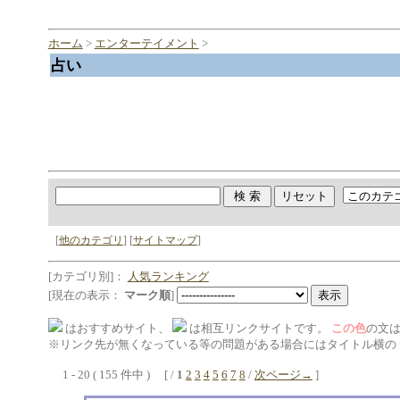
ホーム
>
エンターテイメント
>
占い
[
他のカテゴリ
] [
サイトマップ
]
[カテゴリ別]：
人気ランキング
[現在の表示：
マーク順
]
はおすすめサイト、
は相互リンクサイトです。
この色
の文
※リンク先が無くなっている等の問題がある場合にはタイトル横の 
1 - 20 ( 155 件中 ) [ /
1
2
3
4
5
6
7
8
/
次ページ→
]