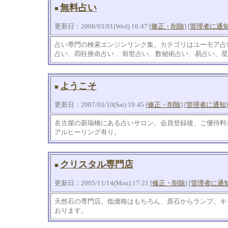
無料占い
■
更新日：2006/03/01(Wed) 16:47 [
修正・削除
] [
管理者に通
占い専門の検索エンジンリンク集。カテゴリはユーモア占
占い、四柱推命占い 、前世占い、数秘術占い、易占い、
ようこそ
■
更新日：2007/03/10(Sat) 19:45 [
修正・削除
] [
管理者に通知
]
名古屋の新瑞橋にある占いサロン。会員登録後、ご優待料
アルヒーリング有り。
クリスタル専門店
■
更新日：2005/11/14(Mon) 17:21 [
修正・削除
] [
管理者に通
天然石の専門店。低価格はもちろん、原石からランプ、キ
おります。