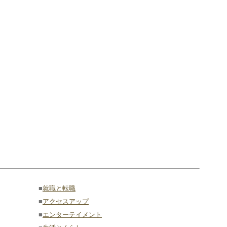
■
就職と転職
■
アクセスアップ
■
エンターテイメント