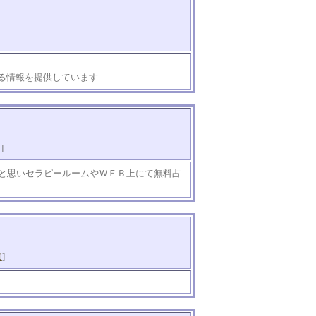
る情報を提供しています
知
]
と思いセラピールームやＷＥＢ上にて無料占
知
]