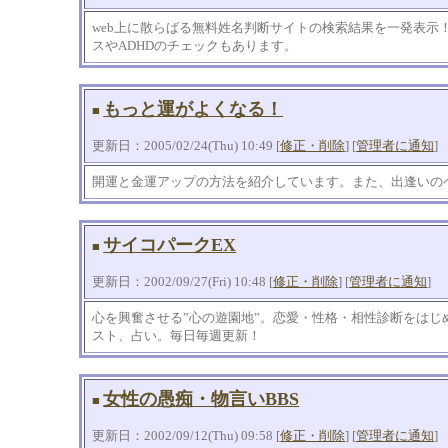
web上に散らばる無料姓名判断サイトの検索結果を一発表示
スやADHDのチェックもあります。
もっと運がよくなる！
■
更新日：2005/02/24(Thu) 10:49 [
修正・削除
] [
管理者に通知
]
開運と金運アップの方法を紹介しています。また、出逢いの
サイコパークEX
■
更新日：2002/09/27(Fri) 10:48 [
修正・削除
] [
管理者に通知
]
心を興奮させる”心の遊園地”。恋愛・性格・相性診断をはじ
スト、占い。毎日毎週更新！
女性の愚痴・物言いBBS
■
更新日：2002/09/12(Thu) 09:58 [
修正・削除
] [
管理者に通知
]