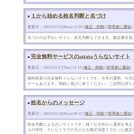
１から始める姓名判断と名づけ
■
更新日：2003/03/31(Mon) 12:05 [
修正・削除
] [
管理者に通知
]
名づけのお手伝いサイト。姓名判断もできます。鑑定書全員
完全無料サービスのattataうらないサイト
■
更新日：2003/03/27(Thu) 14:23 [
修正・削除
] [
管理者に通知
]
随時更新の完全無料うらないサイトです。今年の運勢、今月
ナーもあります。気軽に遊びに来てください。ご訪問お待ち
姓名からのメッセージ
■
更新日：2003/03/24(Mon) 09:22 [
修正・削除
] [
管理者に通知
]
姓名判断による占いサイトです。様々な方向から運命を考え
人の本性、テレビドラマの主人公を鑑定深度２で占った鑑定