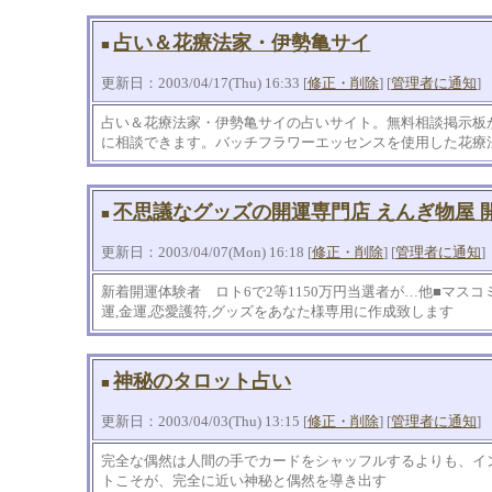
占い＆花療法家・伊勢亀サイ
■
更新日：2003/04/17(Thu) 16:33 [
修正・削除
] [
管理者に通知
]
占い＆花療法家・伊勢亀サイの占いサイト。無料相談掲示板
に相談できます。バッチフラワーエッセンスを使用した花療
不思議なグッズの開運専門店 えんぎ物屋 
■
更新日：2003/04/07(Mon) 16:18 [
修正・削除
] [
管理者に通知
]
新着開運体験者 ロト6で2等1150万円当選者が…他■マス
運,金運,恋愛護符,グッズをあなた様専用に作成致します
神秘のタロット占い
■
更新日：2003/04/03(Thu) 13:15 [
修正・削除
] [
管理者に通知
]
完全な偶然は人間の手でカードをシャッフルするよりも、イ
トこそが、完全に近い神秘と偶然を導き出す