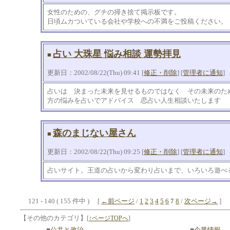
女性のための、グチの掃き捨て掲示板です。
日頃ムカついている会社や学校への不満をご投稿ください。
占い 大珠星 悩み相談 運勢拝見
■
更新日：2002/08/22(Thu) 09:41 [
修正・削除
] [
管理者に通知
]
占いは 決まった未来を見せるものではなく その未来のた
方の悩みを占いでアドバイス 恋占い人生相談いたします
森のまじない屋さん
■
更新日：2002/08/22(Thu) 09:25 [
修正・削除
] [
管理者に通知
]
占いサイト。王道の占いから変わり占いまで、いろいろ遊べ
121 - 140 ( 155 件中 ) [
←前ページ
/
1
2
3
4
5
6
7
8
/
次ページ→
]
【その他のカテゴリ】
[
↑ページTOPへ
]
■
公共と政治
■
企業情報