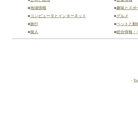
■
地域情報
■
趣味とスポ
■
コンピュータとインターネット
■
グルメ
■
旅行
■
ペットと動
■
個人
■
総合情報・
-
Yo