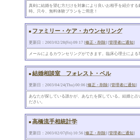
真剣に結婚を望む方だけを対象により良いお相手を紹介する
時。只今、無料体験プランをご用意！
ファミリー・ケア・カウンセリング
■
更新日：2003/02/28(Fri) 09:17 [
修正・削除
] [
管理者に通知
]
メールによるカウンセリングができます。臨床心理士による
結婚相談室 フォレスト・ベル
■
更新日：2003/04/24(Thu) 00:06 [
修正・削除
] [
管理者に通知
]
あなたが探している誰かが、あなたを探している。結婚と占
ださい。
高橋流手相統計学
■
更新日：2003/02/07(Fri) 10:56 [
修正・削除
] [
管理者に通知
]