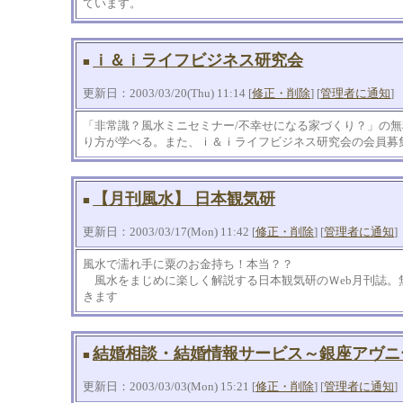
ています。
ｉ＆ｉライフビジネス研究会
■
更新日：2003/03/20(Thu) 11:14 [
修正・削除
] [
管理者に通知
]
「非常識？風水ミニセミナー/不幸せになる家づくり？」の
り方が学べる。また、ｉ＆ｉライフビジネス研究会の会員募
【月刊風水】 日本観気研
■
更新日：2003/03/17(Mon) 11:42 [
修正・削除
] [
管理者に通知
]
風水で濡れ手に粟のお金持ち！本当？？
風水をまじめに楽しく解説する日本観気研のＷeb月刊誌。
きます
結婚相談・結婚情報サービス～銀座アヴニ
■
更新日：2003/03/03(Mon) 15:21 [
修正・削除
] [
管理者に通知
]