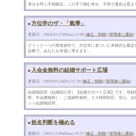
幸せを呼ぶ手相鑑定。この手で掴む幸せ、手相で運命は変え
方位学のザ・「氣學」
■
更新日：2003/01/27(Mon) 15:09 [
修正・削除
] [
管理者に通知
]
クリック一つの簡単操作で、方位学に基づいた本格的な鑑定
診断で、あなたを幸運に導きます。
入会金無料の結婚サポート広場
■
更新日：2003/01/24(Fri) 15:30 [
修正・削除
] [
管理者に通知
]
結婚相談所（結婚紹介所）【結婚サポート広場】です。登録
料、年会費無料）、ご成婚料無料、２４時間対応、安心、全
ット結婚相談所。
姓名判断を極める
■
更新日：2002/12/09(Mon) 16:22 [
修正・削除
] [
管理者に通知
]