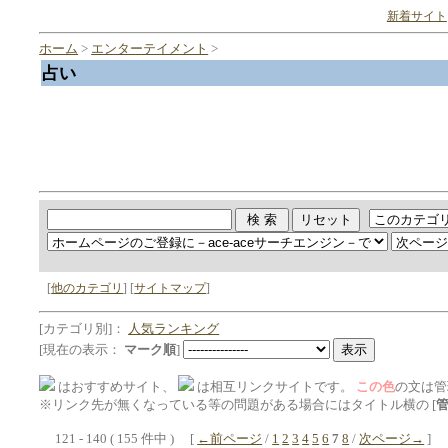
新着サイト
ホーム
>
エンターテイメント
>
占い
[
他のカテゴリ
] [
サイトマップ
]
[カテゴリ別]：
人気ランキング
[現在の表示：
マーク順
]
はおすすめサイト、
は相互リンクサイトです。
この色
の文は管
※リンク先が無くなっている等の問題がある場合にはタイトル横の [
121 - 140 ( 155 件中 ) [
←前ページ
/
1
2
3
4
5
6
7
8
/
次ページ→
]