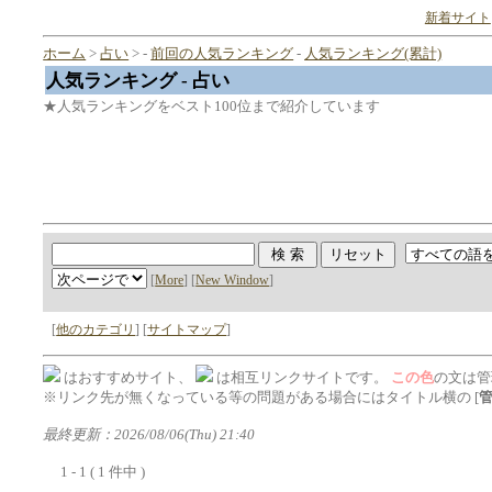
新着サイト
ホーム
>
占い
> -
前回の人気ランキング
-
人気ランキング(累計)
人気ランキング - 占い
★人気ランキングをベスト100位まで紹介しています
[
More
] [
New Window
]
[
他のカテゴリ
] [
サイトマップ
]
はおすすめサイト、
は相互リンクサイトです。
この色
の文は管
※リンク先が無くなっている等の問題がある場合にはタイトル横の [
最終更新：2026/08/06(Thu) 21:40
1 - 1 ( 1 件中 )