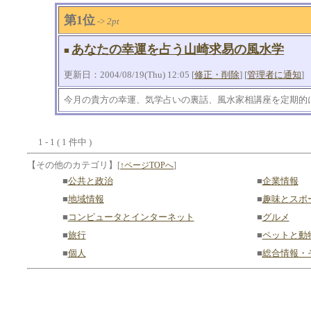
第1位
->
2pt
あなたの幸運を占う山崎求易の風水学
■
更新日：2004/08/19(Thu) 12:05 [
修正・削除
] [
管理者に通知
]
今月の貴方の幸運、気学占いの裏話、風水家相講座を定期的
1 - 1 ( 1 件中 )
【その他のカテゴリ】
[
↑ページTOPへ
]
■
公共と政治
■
企業情報
■
地域情報
■
趣味とスポ
■
コンピュータとインターネット
■
グルメ
■
旅行
■
ペットと動
■
個人
■
総合情報・