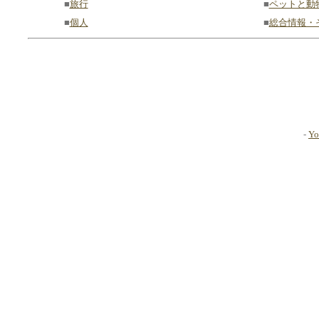
■
旅行
■
ペットと動
■
個人
■
総合情報・
-
Yo