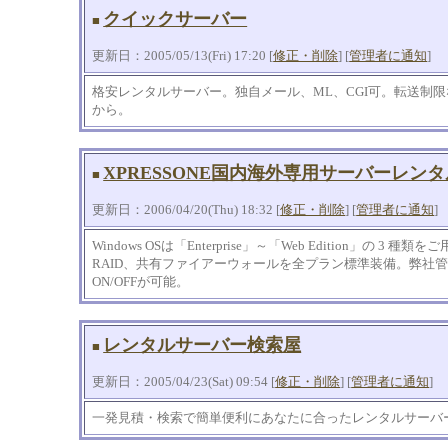
クイックサーバー
■
更新日：2005/05/13(Fri) 17:20 [
修正・削除
] [
管理者に通知
]
格安レンタルサーバー。独自メール、ML、CGI可。転送制限
から。
XPRESSONE国内海外専用サーバーレン
■
更新日：2006/04/20(Thu) 18:32 [
修正・削除
] [
管理者に通知
]
Windows OSは「Enterprise」～「Web Edition」の 
RAID、共有ファイアーウォールを全プラン標準装備。弊社
ON/OFFが可能。
レンタルサーバー検索屋
■
更新日：2005/04/23(Sat) 09:54 [
修正・削除
] [
管理者に通知
]
一発見積・検索で簡単便利にあなたに合ったレンタルサーバ