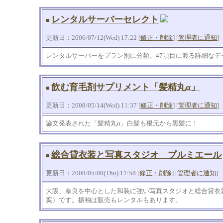
レンタルサーバーセレクト
■
更新日：2006/07/12(Wed) 17:22 [
修正・削除
] [
管理者に通知
]
レンタルサーバーをプラン別に分類。47項目に渡る詳細なデ
飲む育毛剤サプリメント「髪精丸α」
■
更新日：2008/05/14(Wed) 11:37 [
修正・削除
] [
管理者に通知
]
論文発表された「髪精丸α」白髪も根元から黒髪に！
総合貸衣装と写真スタジオ プルミエール
■
更新日：2008/05/08(Thu) 11:58 [
修正・削除
] [
管理者に通知
]
大阪、奈良を中心とした和装に強い写真スタジオと総合貸衣
葉）です。振袖は販売もレンタルもあります。