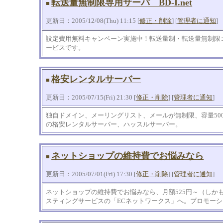
転送量無制限専用サーバ BD-I.net
■
更新日：2005/12/08(Thu) 11:15 [
修正・削除
] [
管理者に通知
]
設定費用無料キャンペーン実施中！転送量制・転送量無制限
ービスです。
格安レンタルサーバー
■
更新日：2005/07/15(Fri) 21:30 [
修正・削除
] [
管理者に通知
]
独自ドメイン、メーリングリスト、メールが無制限、容量500M
の格安レンタルサーバー、ハッスルサーバー。
ネットショップの維持費でお悩みなら
■
更新日：2005/07/01(Fri) 17:30 [
修正・削除
] [
管理者に通知
]
ネットショップの維持費でお悩みなら、月額525円～（しか
スティングサービスの「ECネットワークス」へ。プロモー