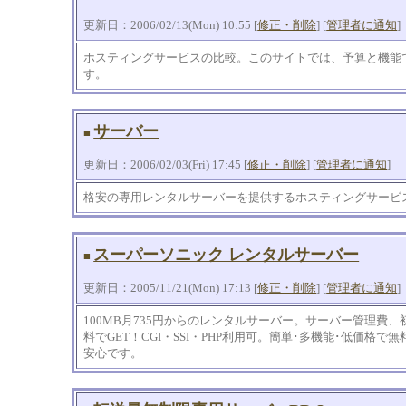
更新日：2006/02/13(Mon) 10:55 [
修正・削除
] [
管理者に通知
]
ホスティングサービスの比較。このサイトでは、予算と機能
す。
サーバー
■
更新日：2006/02/03(Fri) 17:45 [
修正・削除
] [
管理者に通知
]
格安の専用レンタルサーバーを提供するホスティングサービ
スーパーソニック レンタルサーバー
■
更新日：2005/11/21(Mon) 17:13 [
修正・削除
] [
管理者に通知
]
100MB月735円からのレンタルサーバー。サーバー管理費
料でGET！CGI・SSI・PHP利用可。簡単･多機能･低価格
安心です。