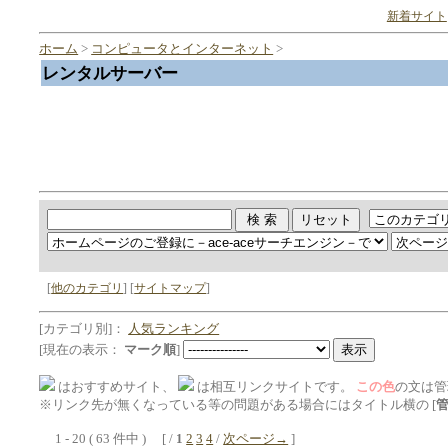
新着サイト
ホーム
>
コンピュータとインターネット
>
レンタルサーバー
[
他のカテゴリ
] [
サイトマップ
]
[カテゴリ別]：
人気ランキング
[現在の表示：
マーク順
]
はおすすめサイト、
は相互リンクサイトです。
この色
の文は管
※リンク先が無くなっている等の問題がある場合にはタイトル横の [
1 - 20 ( 63 件中 ) [ /
1
2
3
4
/
次ページ→
]