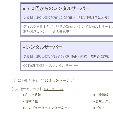
７０円からのレンタルサーバー
■
更新日：2004/08/27(Fri) 10:59 [
修正・削除
] [
管理者に通知
]
ディスク容量１ギガ、話題のXserveマシンで動画ストリー
無料お試しメンバーさん募集中！
レンタルサーバー
■
更新日：2005/03/24(Thu) 18:00 [
修正・削除
] [
管理者に通知
]
CGI/ASP/PHP対応のレンタルサーバー
1 - 20 ( 63 件中 ) [ /
1
2
3
4
/
次ページ→
]
【その他のカテゴリ】
[
↑ページTOPへ
]
■
公共と政治
■
企業情報
■
地域情報
■
趣味とスポ
■
コンピュータとインターネット
■
グルメ