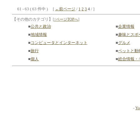
61 - 63 ( 63 件中 ) [
←前ページ
/
1
2
3
4
/ ]
【その他のカテゴリ】
[
↑ページTOPへ
]
■
公共と政治
■
企業情報
■
地域情報
■
趣味とスポ
■
コンピュータとインターネット
■
グルメ
■
旅行
■
ペットと動
■
個人
■
総合情報・
-
Yo