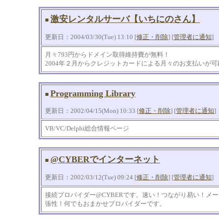
激安レンタルサーバ【いちにのさん】
■
更新日：2004/03/30(Tue) 13:10 [
修正・削除
] [
管理者に通知
]
月々793円からドメイン取得維持費が無料！
2004年２月からクレジットカードによる月々のお支払いが
Programming Library
■
更新日：2002/04/15(Mon) 10:33 [
修正・削除
] [
管理者に通知
]
VB/VC/Delphi総合情報ページ
@CYBERでインターネット
■
更新日：2002/03/12(Tue) 09:24 [
修正・削除
] [
管理者に通知
]
接続プロバイダー@CYBERです。速い！つながり易い！メ
張性！何でもおまかせプロバイダーです。