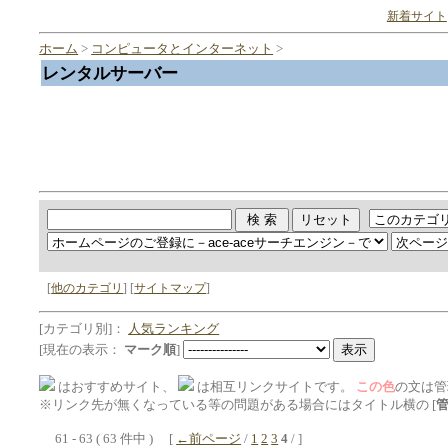
新着サイト
ホーム
>
コンピュータとインターネット
>
レンタルサーバー
[
他のカテゴリ
] [
サイトマップ
]
[カテゴリ別]：
人気ランキング
[現在の表示：
マーク順
]
はおすすめサイト、
は相互リンクサイトです。
この色
の文は管
※リンク先が無くなっている等の問題がある場合にはタイトル横の [
61 - 63 ( 63 件中 ) [
←前ページ
/
1
2
3
4
/ ]