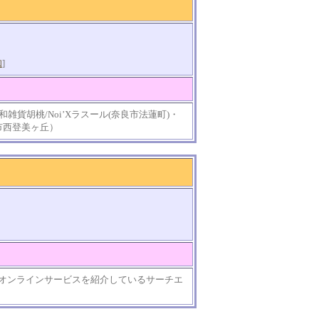
知
]
雑貨胡桃/Noi’Xラスール(奈良市法蓮町)・
奈良市西登美ヶ丘）
オンラインサービスを紹介しているサーチエ