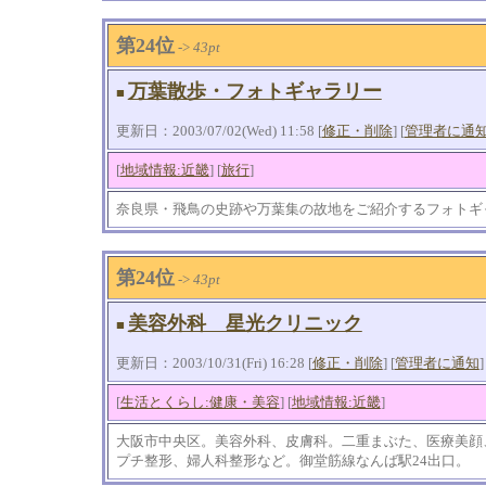
第24位
->
43pt
万葉散歩・フォトギャラリー
■
更新日：2003/07/02(Wed) 11:58 [
修正・削除
] [
管理者に通
[
地域情報:近畿
] [
旅行
]
奈良県・飛鳥の史跡や万葉集の故地をご紹介するフォトギ
第24位
->
43pt
美容外科 星光クリニック
■
更新日：2003/10/31(Fri) 16:28 [
修正・削除
] [
管理者に通知
]
[
生活とくらし:健康・美容
] [
地域情報:近畿
]
大阪市中央区。美容外科、皮膚科。二重まぶた、医療美顔
プチ整形、婦人科整形など。御堂筋線なんば駅24出口。