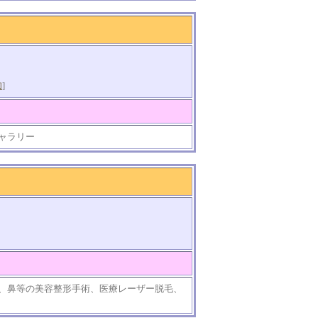
知
]
ャラリー
、鼻等の美容整形手術、医療レーザー脱毛、