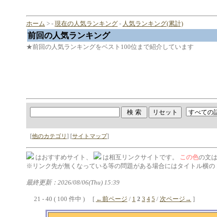
ホーム
> -
現在の人気ランキング
-
人気ランキング(累計)
前回の人気ランキング
★前回の人気ランキングをベスト100位まで紹介しています
[
他のカテゴリ
] [
サイトマップ
]
はおすすめサイト、
は相互リンクサイトです。
この色
の文
※リンク先が無くなっている等の問題がある場合にはタイトル横の 
最終更新：2026/08/06(Thu) 15:39
21 - 40 ( 100 件中 ) [
←前ページ
/
1
2
3
4
5
/
次ページ→
]