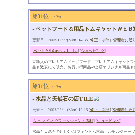
第31位
->
40pt
ペットフード＆用品トムキャットＷＥＢ
■
更新日：2006/11/27(Mon) 14:35 [
修正・削除
] [
管理者に通
[
ペットと動物:ペット用品
] [
ショッピング
]
直輸入のプレミアムドッグフード、プレミアムキャットフ
品も激安にて販売。お買い得商品や当店オリジナル商品も
第31位
->
40pt
水晶と天然石の店T.R.E
■
更新日：2003/08/11(Mon) 13:16 [
修正・削除
] [
管理者に通
[
ショッピング:ファッション・衣料
] [
ショッピング
]
水晶と天然石の店T.R.Eはファントム水晶、ルチルクォ