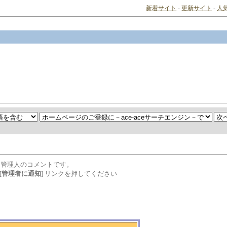
新着サイト
-
更新サイト
-
人
は管理人のコメントです。
[
管理者に通知
] リンクを押してください