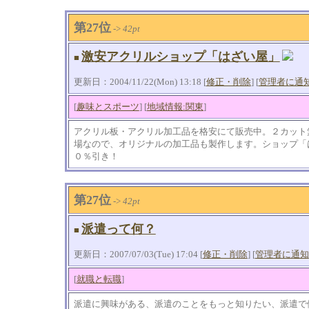
第27位
->
42pt
激安アクリルショップ「はざい屋」
■
更新日：2004/11/22(Mon) 13:18 [
修正・削除
] [
管理者に通
[
趣味とスポーツ
] [
地域情報:関東
]
アクリル板・アクリル加工品を格安にて販売中。２カット
場なので、オリジナルの加工品も製作します。ショップ「
０％引き！
第27位
->
42pt
派遣って何？
■
更新日：2007/07/03(Tue) 17:04 [
修正・削除
] [
管理者に通知
[
就職と転職
]
派遣に興味がある、派遣のことをもっと知りたい、派遣で