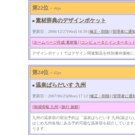
第22位
->
44pt
素材辞典のデザインポケット
■
更新日：2006/12/27(Wed) 16:59 [
修正・削除
] [
管理者に通
[
ホームページ作成:素材集
] [
コンピュータとインターネット
デザインポケットではデザイン関連製品を特別優待価格に
第24位
->
43pt
温泉ぱらだいす 九州
■
更新日：2007/06/25(Mon) 17:12 [
修正・削除
] [
管理者に通
[
地域情報:九州
] [
旅行:旅館
]
九州の温泉宿の宿泊予約は「温泉ぱらだいす 九州(温ぱら
はじめ九州各地にある予約可能な温泉宿を紹介しています
ります。