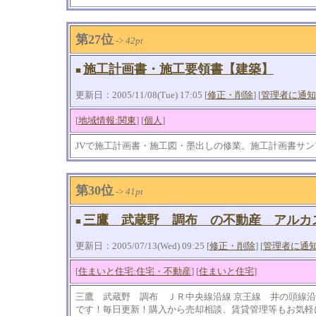
第27位
->
42pt
施工計画書・施工要領書【建築】
■
更新日：2005/11/08(Tue) 17:05 [
修正・削除
] [
管理者に通知
[
地域情報:関東
] [
個人
]
JVで施工計画書・施工図・墨出しの修業。施工計画書サン
第30位
->
41pt
三鷹 武蔵野 調布 の不動産 アルカ
■
更新日：2005/07/13(Wed) 09:25 [
修正・削除
] [
管理者に通
[
住まいと住宅:住宅・不動産
] [
住まいと住宅
]
三鷹 武蔵野 調布 ＪＲ中央線沿線 京王線 井の頭線
です！毎日更新！購入から売却相談、賃貸管理等もお気軽