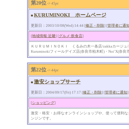
第20位
->
45pt
KURUMINOKI ホームページ
■
更新日：2003/10/08(Wed) 14:44 [
修正・削除
] [
管理者に通
[
地域情報:近畿
] [
グルメ:飲食店
]
ＫＵＲＵＭＩＮＯＫＩ くるみの木一条店/zakkaカージュ/和
Kuruminokiフィールデイズ店(奈良市柏木町)・Noi’X(
第22位
->
44pt
激安ショップサーチ
■
更新日：2004/09/17(Fri) 17:17 [
修正・削除
] [
管理者に通知
]
[
ショッピング
]
激安・格安・お得なオンラインショップや、使って便利な
ンジンです。