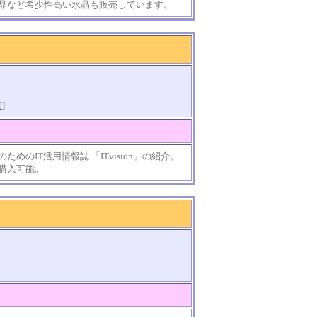
晶など希少性高い水晶も販売しています。
知
]
のIT活用情報誌 「ITvision」の紹介。
購入可能。