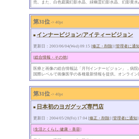
売。また、白色庭園幻影水晶、緑幽霊幻影水晶、幻影黄水
第31位
->
40pt
インナービジョン/アイティービジョン
■
更新日：2003/06/04(Wed) 09:15 [
修正・削除
] [
管理者に通
[
総合情報・その他
]
医療と画像の総合情報誌「月刊インナービジョン」，病院のため
国際レベルで画像医学の各種最新情報を提供。オンライン
第31位
->
40pt
日本初のヨガグッズ専門店
■
更新日：2004/05/28(Fri) 17:04 [
修正・削除
] [
管理者に通知
]
[
生活とくらし:健康・美容
]