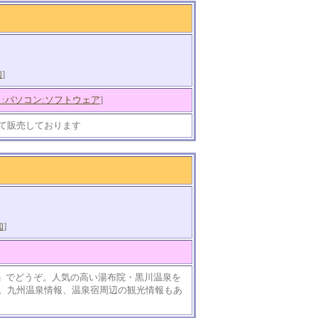
知
]
:パソコン:ソフトウェア
]
て販売しております
知
]
)」でどうぞ。人気の高い湯布院・黒川温泉を
。九州温泉情報、温泉宿周辺の観光情報もあ