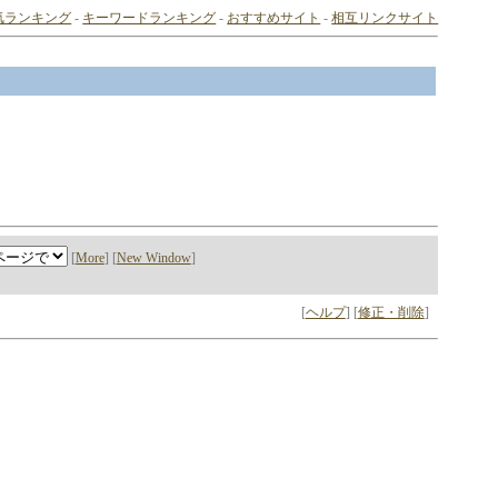
気ランキング
-
キーワードランキング
-
おすすめサイト
-
相互リンクサイト
[
More
] [
New Window
]
[
ヘルプ
] [
修正・削除
]