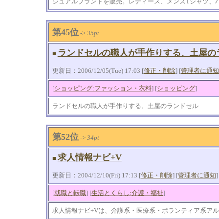
ジュアルブランドを販売。レディース、メンズTシャツ、
第45位
->
35pt
ランドセルの職人が手作りする、土屋の
■
更新日：2006/12/05(Tue) 17:03 [
修正・削除
] [
管理者に通知
[
ショッピング:ファッション・衣料
] [
ショッピング
]
ランドセルの職人が手作りする、土屋のランドセル
第52位
->
34pt
求人情報ナビ+V
■
更新日：2004/12/10(Fri) 17:13 [
修正・削除
] [
管理者に通知
]
[
就職と転職
] [
生活とくらし:介護・福祉
]
求人情報ナビ+Vは、介護系・医療系・ボランティア系ア