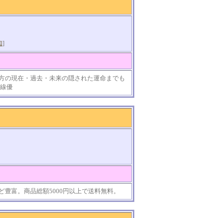
知
]
方の現在・過去・未来の隠された運命までも
 線優
豊富。商品総額5000円以上で送料無料。