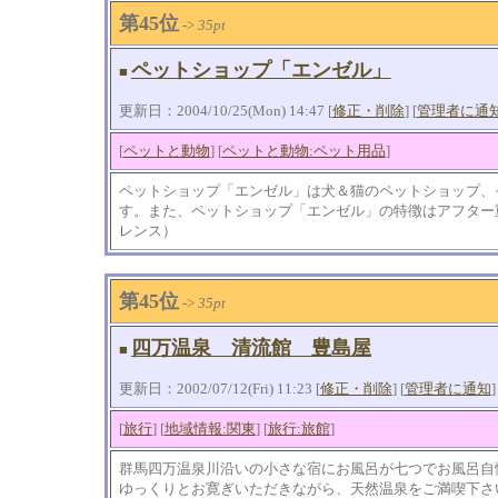
第45位
->
35pt
ペットショップ「エンゼル」
■
更新日：2004/10/25(Mon) 14:47 [
修正・削除
] [
管理者に通
[
ペットと動物
] [
ペットと動物:ペット用品
]
ペットショップ「エンゼル」は犬＆猫のペットショップ、
す。また、ペットショップ「エンゼル」の特徴はアフター
レンス）
第45位
->
35pt
四万温泉 清流館 豊島屋
■
更新日：2002/07/12(Fri) 11:23 [
修正・削除
] [
管理者に通知
]
[
旅行
] [
地域情報:関東
] [
旅行:旅館
]
群馬四万温泉川沿いの小さな宿にお風呂が七つでお風呂自
ゆっくりとお寛ぎいただきながら、天然温泉をご満喫下さ