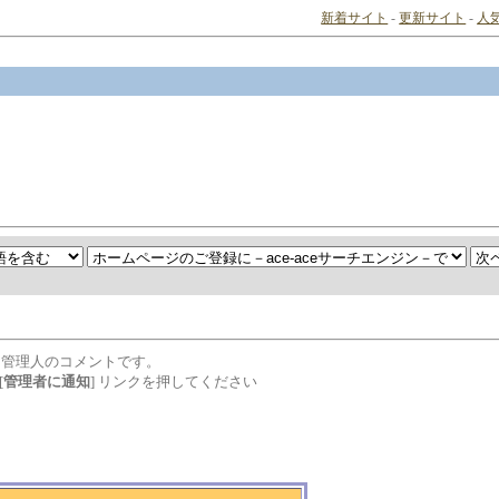
新着サイト
-
更新サイト
-
人
は管理人のコメントです。
[
管理者に通知
] リンクを押してください