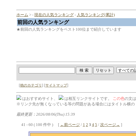
ホーム
> -
現在の人気ランキング
-
人気ランキング(累計)
前回の人気ランキング
★前回の人気ランキングをベスト100位まで紹介しています
[
他のカテゴリ
] [
サイトマップ
]
はおすすめサイト、
は相互リンクサイトです。
この色
の文
※リンク先が無くなっている等の問題がある場合にはタイトル横の 
最終更新：2026/08/06(Thu) 15:39
41 - 60 ( 100 件中 ) [
←前ページ
/
1
2
3
4
5
/
次ページ→
]