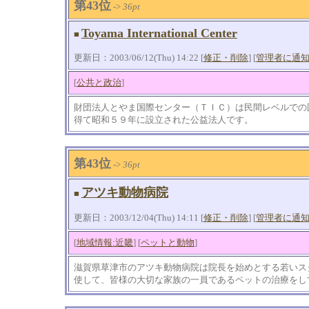
第43位
->
36pt
Toyama International Center
■
更新日：2003/06/12(Thu) 14:22 [
修正・削除
] [
管理者に通
[
公共と政治
]
財団法人とやま国際センター（ＴＩＣ）は民間レベルでの
得て昭和５９年に設立された公益法人です。
第43位
->
36pt
アツキ動物病院
■
更新日：2003/12/04(Thu) 14:11 [
修正・削除
] [
管理者に通
[
地域情報:近畿
] [
ペットと動物
]
滋賀県草津市のアツキ動物病院は院長を始めとする若いス
使して、皆様の大切な家族の一員であるペットの治療をし