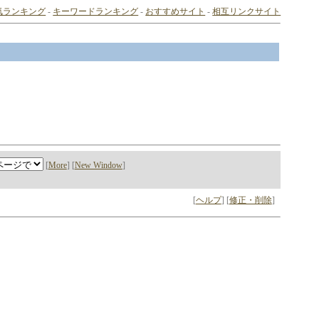
気ランキング
-
キーワードランキング
-
おすすめサイト
-
相互リンクサイト
[
More
] [
New Window
]
[
ヘルプ
] [
修正・削除
]