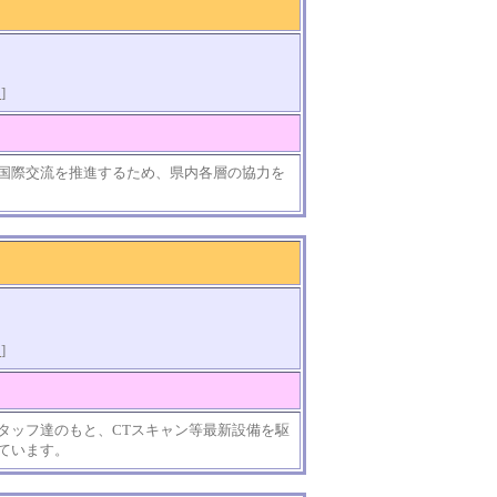
知
]
国際交流を推進するため、県内各層の協力を
知
]
タッフ達のもと、CTスキャン等最新設備を駆
ています。