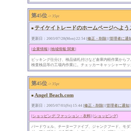
第45位
->
35pt
テイケイトレードのホームページへよう
■
更新日：2003/07/28(Mon) 22:54 [
修正・削除
] [
管理者に通
[
企業情報
] [
地域情報:関東
]
ピッキング仕分け、検品値札付けなど倉庫内軽作業からフ
検査検品等の工場内作業に。チェッカーキャッシャーサッ
第45位
->
35pt
Angel Beach.com
■
更新日：2005/07/01(Fri) 15:44 [
修正・削除
] [
管理者に通知
]
[
ショッピング:ファッション・衣料
] [
ショッピング
]
バードウェル、チーターファイブ、ジャンクフード、モダ