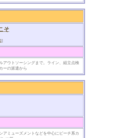
こそ
知
]
ルアウトソーシングまで。ライン、組立点検
カーの派遣から
ンアミューズメントなどを中心にビーチ系カ