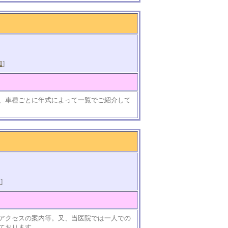
知
]
、車種ごとに年式によって一覧でご紹介して
知
]
アクセスの案内等。又、当医院では一人での
ております。