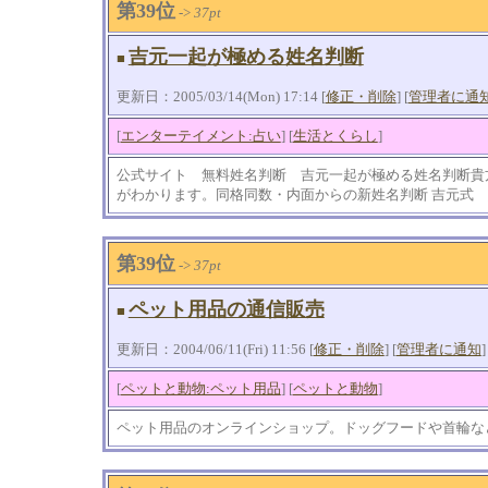
第39位
->
37pt
吉元一起が極める姓名判断
■
更新日：2005/03/14(Mon) 17:14 [
修正・削除
] [
管理者に通
[
エンターテイメント:占い
] [
生活とくらし
]
公式サイト 無料姓名判断 吉元一起が極める姓名判断貴
がわかります。同格同数・内面からの新姓名判断 吉元式
第39位
->
37pt
ペット用品の通信販売
■
更新日：2004/06/11(Fri) 11:56 [
修正・削除
] [
管理者に通知
]
[
ペットと動物:ペット用品
] [
ペットと動物
]
ペット用品のオンラインショップ。ドッグフードや首輪など