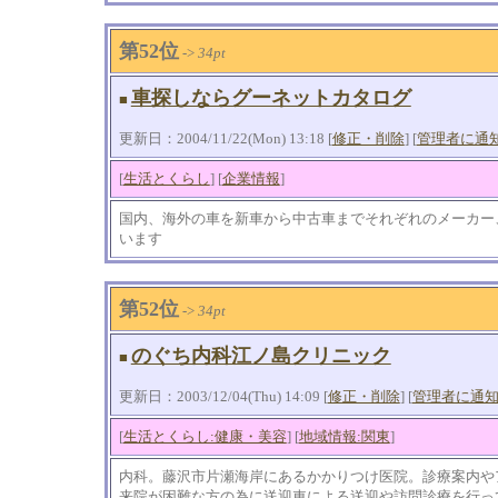
第52位
->
34pt
車探しならグーネットカタログ
■
更新日：2004/11/22(Mon) 13:18 [
修正・削除
] [
管理者に通
[
生活とくらし
] [
企業情報
]
国内、海外の車を新車から中古車までそれぞれのメーカー
います
第52位
->
34pt
のぐち内科江ノ島クリニック
■
更新日：2003/12/04(Thu) 14:09 [
修正・削除
] [
管理者に通
[
生活とくらし:健康・美容
] [
地域情報:関東
]
内科。藤沢市片瀬海岸にあるかかりつけ医院。診療案内や
来院が困難な方の為に送迎車による送迎や訪問診療を行っ