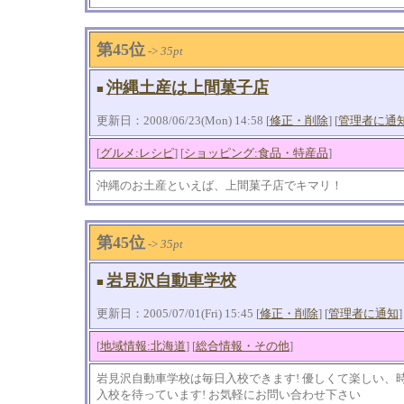
第45位
->
35pt
沖縄土産は上間菓子店
■
更新日：2008/06/23(Mon) 14:58 [
修正・削除
] [
管理者に通
[
グルメ:レシピ
] [
ショッピング:食品・特産品
]
沖縄のお土産といえば、上間菓子店でキマリ！
第45位
->
35pt
岩見沢自動車学校
■
更新日：2005/07/01(Fri) 15:45 [
修正・削除
] [
管理者に通知
]
[
地域情報:北海道
] [
総合情報・その他
]
岩見沢自動車学校は毎日入校できます! 優しくて楽しい、
入校を待っています! お気軽にお問い合わせ下さい