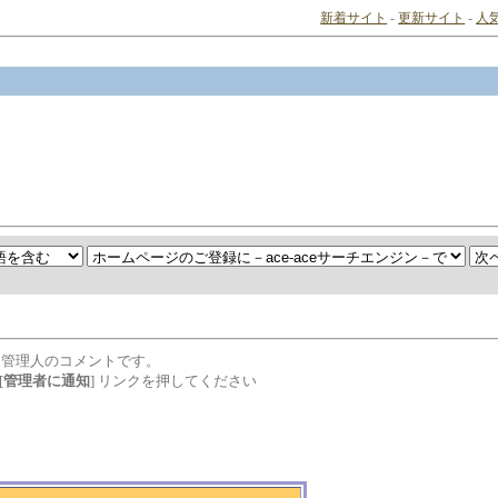
新着サイト
-
更新サイト
-
人
は管理人のコメントです。
[
管理者に通知
] リンクを押してください