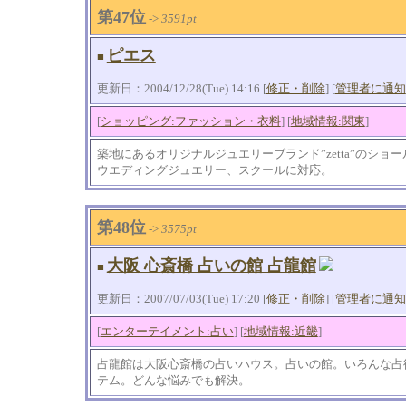
第47位
->
3591pt
ピエス
■
更新日：2004/12/28(Tue) 14:16 [
修正・削除
] [
管理者に通知
[
ショッピング:ファッション・衣料
] [
地域情報:関東
]
築地にあるオリジナルジュエリーブランド”zetta”のシ
ウエディングジュエリー、スクールに対応。
第48位
->
3575pt
大阪 心斎橋 占いの館 占龍館
■
更新日：2007/07/03(Tue) 17:20 [
修正・削除
] [
管理者に通知
[
エンターテイメント:占い
] [
地域情報:近畿
]
占龍館は大阪心斎橋の占いハウス。占いの館。いろんな占
テム。どんな悩みでも解決。