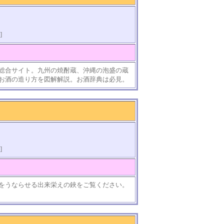
]
総合サイト。九州の焼酎蔵、沖縄の泡盛の蔵
お酒の造り方を図解解説。お酒辞典は必見。
]
をうならせる出来栄えの鋏をご覧ください。