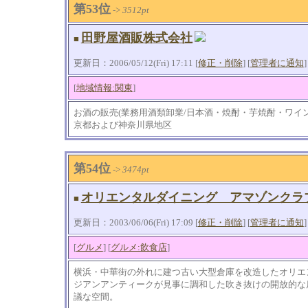
第53位
->
3512pt
田野屋酒販株式会社
■
更新日：2006/05/12(Fri) 17:11 [
修正・削除
] [
管理者に通知
]
[
地域情報:関東
]
お酒の販売(業務用酒類卸業/日本酒・焼酎・芋焼酎・ワイン
京都および神奈川県地区
第54位
->
3474pt
オリエンタルダイニング アマゾンクラ
■
更新日：2003/06/06(Fri) 17:09 [
修正・削除
] [
管理者に通知
]
[
グルメ
] [
グルメ:飲食店
]
横浜・中華街の外れに建つ古い大型倉庫を改造したオリエ
ジアンアンティークが見事に調和した吹き抜けの開放的な
議な空間。