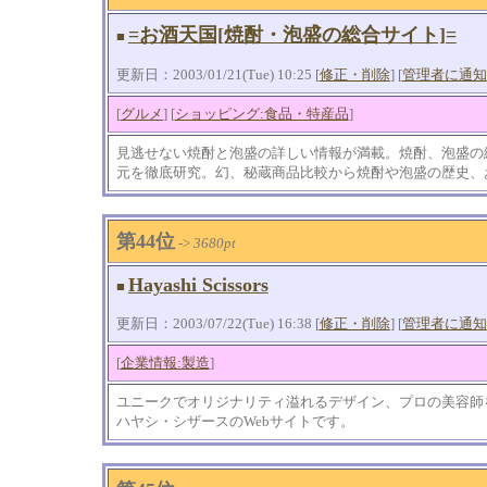
=お酒天国[焼酎・泡盛の総合サイト]=
■
更新日：2003/01/21(Tue) 10:25 [
修正・削除
] [
管理者に通知
[
グルメ
] [
ショッピング:食品・特産品
]
見逃せない焼酎と泡盛の詳しい情報が満載。焼酎、泡盛の
元を徹底研究。幻、秘蔵商品比較から焼酎や泡盛の歴史、
第44位
->
3680pt
Hayashi Scissors
■
更新日：2003/07/22(Tue) 16:38 [
修正・削除
] [
管理者に通知
[
企業情報:製造
]
ユニークでオリジナリティ溢れるデザイン、プロの美容師
ハヤシ・シザースのWebサイトです。