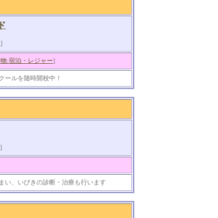
ド
知
]
物:宿泊・レジャー
]
クールを随時開校中！
]
まい、いびきの診断・治療も行います