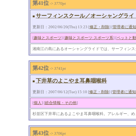
第41位
->
3770pt
サーフィンスクール／オーシャングライ
■
更新日：2002/06/20(Thu) 13:23 [
修正・削除
] [
管理者に通
[
趣味とスポーツ
] [
趣味とスポーツ:スポーツ系
] [
ペットと動
湘南江の島にあるオーシャングライドでは、サーフィンス
第42位
->
3741pt
下井草のよこやま耳鼻咽喉科
■
更新日：2007/06/12(Tue) 15:10 [
修正・削除
] [
管理者に通知
[
個人
] [
総合情報・その他
]
杉並区下井草にあるよこやま耳鼻咽喉科。アレルギー、め
第43位
->
3706pt