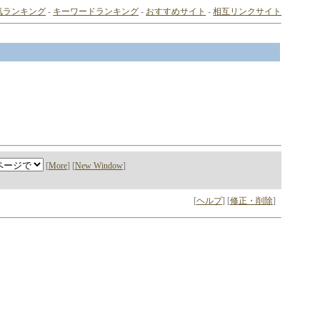
気ランキング
-
キーワードランキング
-
おすすめサイト
-
相互リンクサイト
[
More
] [
New Window
]
[
ヘルプ
] [
修正・削除
]