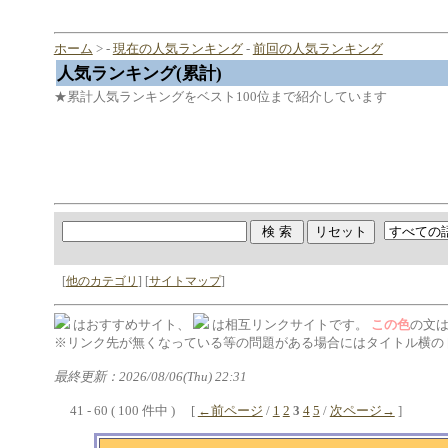
ホーム
> -
現在の人気ランキング
-
前回の人気ランキング
人気ランキング(累計)
★累計人気ランキングをベスト100位まで紹介しています
[
他のカテゴリ
] [
サイトマップ
]
はおすすめサイト、
は相互リンクサイトです。
この色
の文
※リンク先が無くなっている等の問題がある場合にはタイトル横の 
最終更新：2026/08/06(Thu) 22:31
41 - 60 ( 100 件中 ) [
←前ページ
/
1
2
3
4
5
/
次ページ→
]