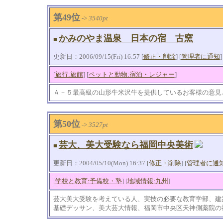
第49位
->
3540pt
かみのやま温泉 日本の宿 古窯
■
更新日：2006/09/15(Fri) 16:57 [
修正・削除
] [
管理者に通知
]
[
旅行:旅館
] [
ペットと動物:宿泊・レジャー
]
Ａ－５最高級の山形牛米沢牛を提供しているお客様の意見
第50位
->
3527pt
芸大、美大受験なら福岡中央美術
■
更新日：2004/05/10(Mon) 16:37 [
修正・削除
] [
管理者に通
[
学校と教育:予備校・塾
] [
地域情報:九州
]
芸大美大受験を考えている人、実技の必要な教育学部、建
基礎デッサン、美大芸大情報、福岡市中央区天神側薬院の