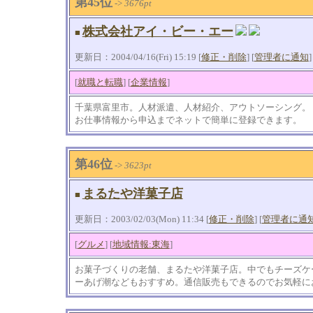
第45位
->
3676pt
株式会社アイ・ビー・エー
■
更新日：2004/04/16(Fri) 15:19 [
修正・削除
] [
管理者に通知
]
[
就職と転職
] [
企業情報
]
千葉県富里市。人材派遣、人材紹介、アウトソーシング。
お仕事情報から申込までネットで簡単に登録できます。
第46位
->
3623pt
まるたや洋菓子店
■
更新日：2003/02/03(Mon) 11:34 [
修正・削除
] [
管理者に通
[
グルメ
] [
地域情報:東海
]
お菓子づくりの老舗、まるたや洋菓子店。中でもチーズケ
ーあげ潮などもおすすめ。通信販売もできるのでお気軽に