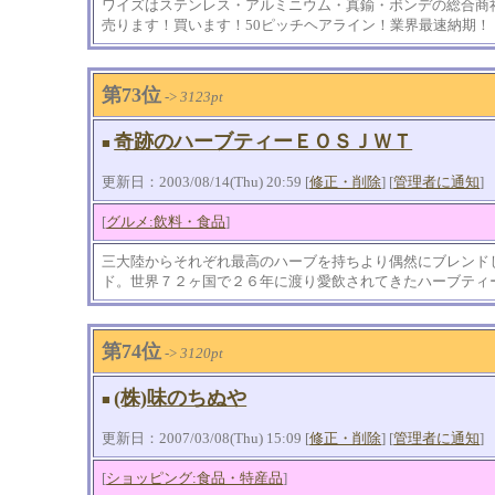
ワイズはステンレス・アルミニウム・真鍮・ボンデの総合商社
売ります！買います！50ピッチヘアライン！業界最速納期！
第73位
->
3123pt
奇跡のハーブティーＥＯＳＪＷＴ
■
更新日：2003/08/14(Thu) 20:59 [
修正・削除
] [
管理者に通知
]
[
グルメ:飲料・食品
]
三大陸からそれぞれ最高のハーブを持ちより偶然にブレンド
ド。世界７２ヶ国で２６年に渡り愛飲されてきたハーブティ
第74位
->
3120pt
(株)味のちぬや
■
更新日：2007/03/08(Thu) 15:09 [
修正・削除
] [
管理者に通知
]
[
ショッピング:食品・特産品
]