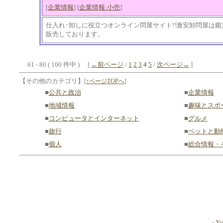
[
企業情報
] [
企業情報:小売
]
仕入れ･卸しに役立つオンライン問屋サイト!!激安卸問屋は鑑
販売しております。
61 - 80 ( 100 件中 ) [
←前ページ
/
1
2
3
4
5
/
次ページ→
]
【その他のカテゴリ】
[
↑ページTOPへ
]
■
公共と政治
■
企業情報
■
地域情報
■
趣味とスポ
■
コンピュータとインターネット
■
グルメ
■
旅行
■
ペットと動
■
個人
■
総合情報・
-
Yo