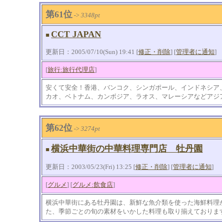
第61位
->
3348pt
CCT JAPAN
■
更新日：2005/07/10(Sun) 19:41 [
修正・削除
] [
管理者に通知
]
[
旅行:旅行代理店
]
安くて安全！香港、バンコク、シンガポール、インドネシア
カオ、ベトナム、カンボジア、ラオス、マレーシアなどアジアの旅
第62位
->
3274pt
横浜中華街の中華料理専門店 牡丹園
■
更新日：2003/05/23(Fri) 13:25 [
修正・削除
] [
管理者に通知
]
[
グルメ
] [
グルメ:飲食店
]
横浜中華街にある牡丹園は、新鮮な魚介類を使った海鮮料理
た、季節ごとの旬の素材をいかした料理も取り揃えておりま