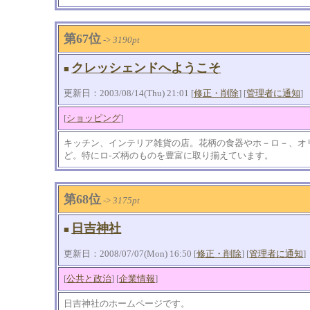
第67位
->
3190pt
クレッシェンドへようこそ
■
更新日：2003/08/14(Thu) 21:01 [
修正・削除
] [
管理者に通知
]
[
ショッピング
]
キッチン、インテリア雑貨の店。花柄の食器やホ－ロ－、オ
ど。特にロ-ズ柄のものを豊富に取り揃えています。
第68位
->
3175pt
日吉神社
■
更新日：2008/07/07(Mon) 16:50 [
修正・削除
] [
管理者に通知
]
[
公共と政治
] [
企業情報
]
日吉神社のホームページです。