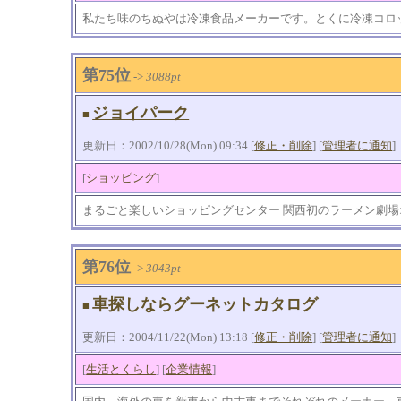
私たち味のちぬやは冷凍食品メーカーです。とくに冷凍コロ
第75位
->
3088pt
ジョイパーク
■
更新日：2002/10/28(Mon) 09:34 [
修正・削除
] [
管理者に通知
]
[
ショッピング
]
まるごと楽しいショッピングセンター 関西初のラーメン劇場オ
第76位
->
3043pt
車探しならグーネットカタログ
■
更新日：2004/11/22(Mon) 13:18 [
修正・削除
] [
管理者に通知
]
[
生活とくらし
] [
企業情報
]