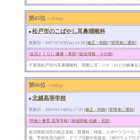
第65位
->
3216pt
松戸市のこばやし耳鼻咽喉科
■
更新日：2007/07/03(Tue) 14:28 [
修正・削除
] [
管理者に通知
]
[
生活とくらし:健康・美容
] [
総合情報・その他
]
千葉県松戸市の耳鼻咽喉科。実際に耳・ハナ・のどの映像を
第66位
->
3205pt
北越高等学校
■
更新日：2005/01/14(Fri) 17:05 [
修正・削除
] [
管理者に通知
]
[
学校と教育:高等学校
] [
地域情報:信越・北陸
]
新潟県新潟市の私立高校。普通科、特進、スポーツコース、
報。学校生活の紹介。クラブ活動や生徒会、OBのウェブロ