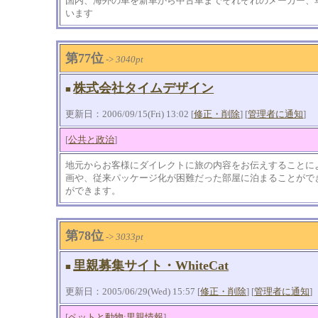
国内、海外の車を新車から中古車までそれぞれのメーカー、
います
第77位
->
3040pt
株式会社タイムデザイン
■
更新日：2006/09/15(Fri) 13:02 [
修正・削除
] [
管理者に通知
]
[
公共と政治
]
地元からお客様にダイレクトに旅の内容をお伝えすることに
画や、従来パッケージ化が困難だった部屋に泊まることがで
ができます。
第78位
->
3033pt
里親募集サイト・WhiteCat
■
更新日：2005/06/29(Wed) 15:57 [
修正・削除
] [
管理者に通知
]
[
ペットと動物:里親情報
]