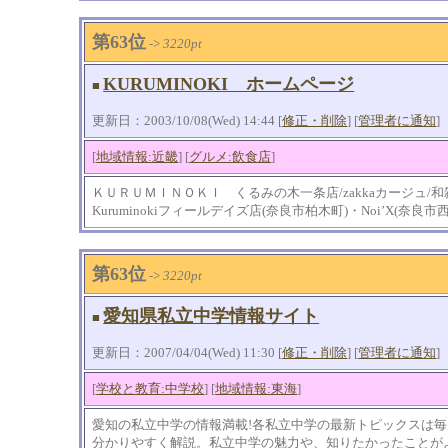
第63位
->
3220pt
KURUMINOKI ホームページ
■
更新日：2003/10/08(Wed) 14:44 [
修正・削除
] [
管理者に通知
]
[
地域情報:近畿
] [
グルメ:飲食店
]
ＫＵＲＵＭＩＮＯＫＩ くるみの木一条店/zakkaカージュ/和雑
Kuruminokiフィールデイズ店(奈良市柏木町)・Noi’X(奈良
第63位
->
3220pt
愛知県私立中学情報サイト
■
更新日：2007/04/04(Wed) 11:30 [
修正・削除
] [
管理者に通知
]
[
学校と教育:中学校
] [
地域情報:東海
]
愛知の私立中学の情報満載!各私立中学の最新トピックスは
分かりやすく解説。私立中学の魅力や、知りたかったことが