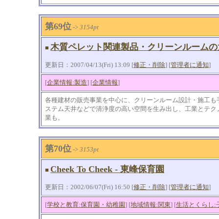
第69位
->
3154pt
木質ペレット関連製品・クリーンルームの
■
更新日：2007/04/13(Fri) 13:09 [
修正・削除
] [
管理者に通知
]
[
企業情報:製造
] [
企業情報
]
各種建材の販売事業を中心に、クリーンルーム設計・施工も
ステム天井などで清浄度の高い空間を生み出し、工業とテク
業も。
第70位
->
3153pt
Cheek To Cheek - 東峰保育園
■
更新日：2002/06/07(Fri) 16:50 [
修正・削除
] [
管理者に通知
]
[
学校と教育:保育園・幼稚園
] [
地域情報:関東
] [
生活とくらし: