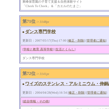
東峰保育園の子育て支援＆自然体験サイト
「Cheek To Cheek」＆「カエルのたまご」
第71位
->
3148pt
ダンス専門学校
■
更新日：2007/05/17(Thu) 17:00 [
修正・削除
] [
管理者に通知
]
[
学校と教育:高等学校
] [
生活とくらし
]
ダンス専門学校
第72位
->
3141pt
ワイズのステンレス・アルミニウム・伸銅
■
更新日：2004/04/28(Wed) 16:54 [
修正・削除
] [
管理者に通知
]
[
総合情報・その他
]