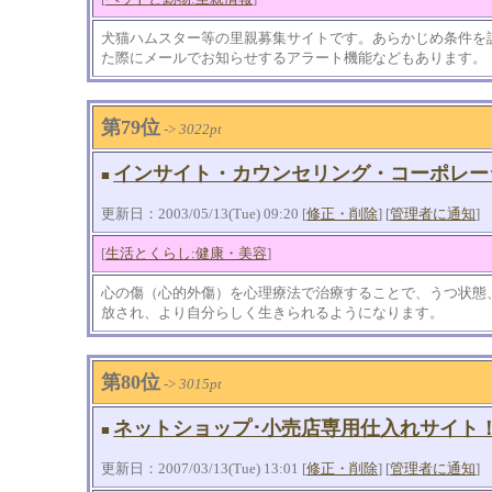
犬猫ハムスター等の里親募集サイトです。あらかじめ条件を
た際にメールでお知らせするアラート機能などもあります。
第79位
->
3022pt
インサイト・カウンセリング・コーポレー
■
更新日：2003/05/13(Tue) 09:20 [
修正・削除
] [
管理者に通知
]
[
生活とくらし:健康・美容
]
心の傷（心的外傷）を心理療法で治療することで、うつ状態
放され、より自分らしく生きられるようになります。
第80位
->
3015pt
ネットショップ･小売店専用仕入れサイト
■
更新日：2007/03/13(Tue) 13:01 [
修正・削除
] [
管理者に通知
]