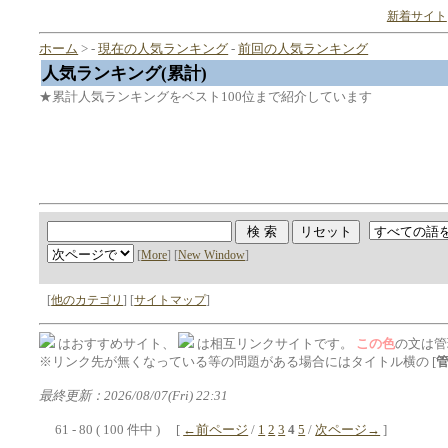
新着サイト
ホーム
> -
現在の人気ランキング
-
前回の人気ランキング
人気ランキング(累計)
★累計人気ランキングをベスト100位まで紹介しています
[
More
] [
New Window
]
[
他のカテゴリ
] [
サイトマップ
]
はおすすめサイト、
は相互リンクサイトです。
この色
の文は管
※リンク先が無くなっている等の問題がある場合にはタイトル横の [
最終更新：2026/08/07(Fri) 22:31
61 - 80 ( 100 件中 ) [
←前ページ
/
1
2
3
4
5
/
次ページ→
]