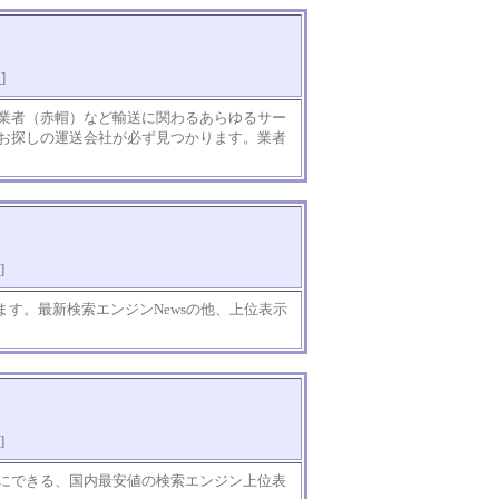
知
]
業者（赤帽）など輸送に関わるあらゆるサー
お探しの運送会社が必ず見つかります。業者
]
ます。最新検索エンジンNewsの他、上位表示
。
]
にできる、国内最安値の検索エンジン上位表