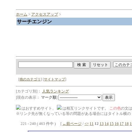
ホーム
>
アクセスアップ
>
サーチエンジン
[
他のカテゴリ
] [
サイトマップ
]
[カテゴリ別]：
人気ランキング
[現在の表示：
マーク順
]
はおすすめサイト、
は相互リンクサイトです。
この色
の文
※リンク先が無くなっている等の問題がある場合にはタイトル横の 
221 - 240 ( 463 件中 ) [
←前ページ
/
<=
11
12
13
14
15
16
17
18
1