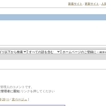
新着サイト
-
更新サイト
-
人
は管理人のコメントです。
[
管理者に通知
] リンクを押してください
9
20
=>
/
次ページ→
]