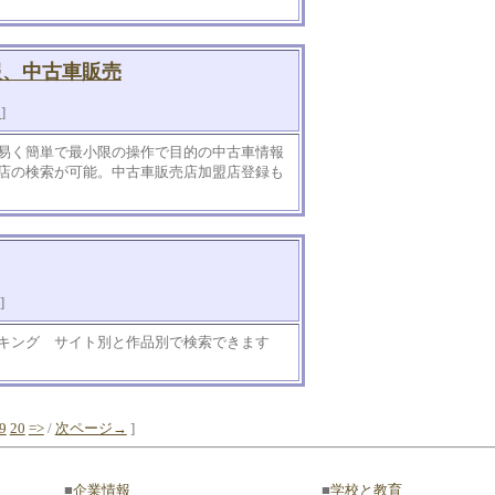
情報、中古車販売
知
]
易く簡単で最小限の操作で目的の中古車情報
店の検索が可能。中古車販売店加盟店登録も
]
ンキング サイト別と作品別で検索できます
9
20
=>
/
次ページ→
]
■
企業情報
■
学校と教育