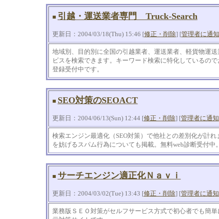
引越・運送業者専門 Truck-Search
■
更新日：2004/03/18(Thu) 15:46 [
修正・削除
] [
管理者に通
地域別、目的別に全国の引越業者、運送業者、軽貨物運送
ビスを検索できます。キーワード検索に特化しているので
登録受付中です。
SEO対策のSEOACT
■
更新日：2004/06/13(Sun) 12:44 [
修正・削除
] [
管理者に通知
検索エンジン最適化（SEO対策）で他社との差別化が計れ
を妨げるスパム行為についても掲載。無料web診断受付中
サーチエンジン適正化Ｎａｖｉ
■
更新日：2004/03/02(Tue) 13:43 [
修正・削除
] [
管理者に通知
業務版ＳＥＯ対策がセルフサービス方式で初心者でも簡単