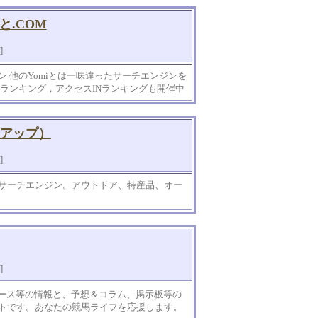
.COM
]
 他のYomiとは一味違ったサーチエンジンを
UTランキング，アクセスINランキングも開催中
スアップ）
]
サーチエンジン。アウトドア、特産品、オー
]
ュース等の情報と、予想＆コラム、掲示板等の
トです。あなたの競馬ライフを応援します。