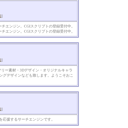
知
]
ーチエンジン。CGIスクリプトの登録受付中。
ーチエンジン。CGIスクリプトの登録受付中。
知
]
フリー素材・3Dデザイン・オリジナルキャラ
ングデザインなども致します。ようこそおこ
知
]
を応援するサーチエンジンです。