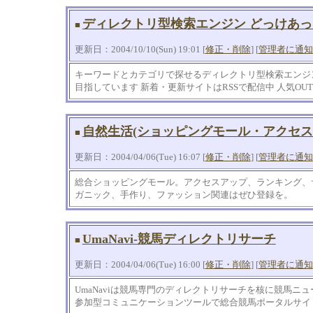
ディレクトリ型検索エンジン どっけあっと
■
更新日：2004/10/10(Sun) 19:01 [
修正・削除
] [
管理者に通知
キーワードとカテゴリで探せるディレクトリ型検索エンジン
目指しています 新着・更新サイトはRSSで配信中 人気O
自然生活(ショッピングモール・アクセ
■
更新日：2004/04/06(Tue) 16:07 [
修正・削除
] [
管理者に通知
総合ショッピングモール。アクセスアップ、ランキング、
ガニック、手作り、ファッション関連はぜひ登録を。
UmaNavi-競馬ディレクトリサーチ
■
更新日：2004/04/06(Tue) 16:00 [
修正・削除
] [
管理者に通知
UmaNaviは競馬専門のディレクトリサーチを核に競馬ニ
参加型コミュニケーションツールで総合競馬ポータルサイ