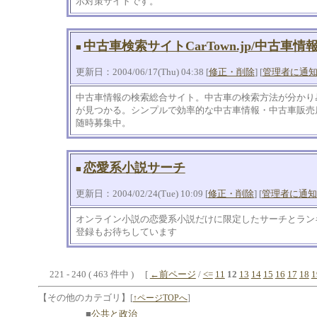
示対策サイトです。
中古車検索サイトCarTown.jp/中古車
■
更新日：2004/06/17(Thu) 04:38 [
修正・削除
] [
管理者に通
中古車情報の検索総合サイト。中古車の検索方法が分かり
が見つかる。シンプルで効率的な中古車情報・中古車販売
随時募集中。
恋愛系小説サーチ
■
更新日：2004/02/24(Tue) 10:09 [
修正・削除
] [
管理者に通知
オンライン小説の恋愛系小説だけに限定したサーチとラ
登録もお待ちしています
221 - 240 ( 463 件中 ) [
←前ページ
/
<=
11
12
13
14
15
16
17
18
1
【その他のカテゴリ】
[
↑ページTOPへ
]
■
公共と政治