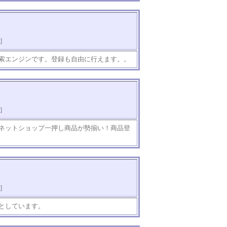
]
索エンジンです。登録も自由に行えます。。
]
ネットショップ一押し商品が勢揃い！商品登
]
としています。