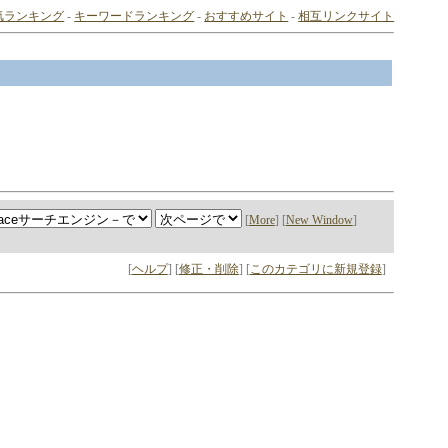
気ランキング
-
キーワードランキング
-
おすすめサイト
-
相互リンクサイト
[
More
] [
New Window
]
[
ヘルプ
] [
修正・削除
] [
このカテゴリに新規登録
]