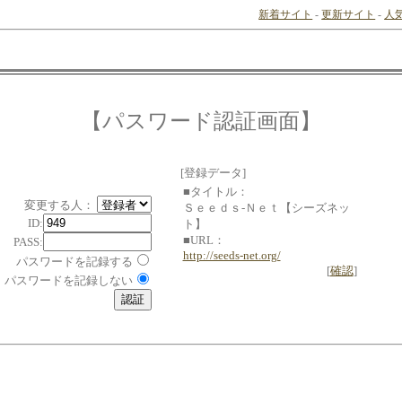
新着サイト
-
更新サイト
-
人
【パスワード認証画面】
[登録データ]
■タイトル：
変更する人：
Ｓｅｅｄｓ-Ｎｅｔ【シーズネッ
ID:
ト】
■URL：
PASS:
http://seeds-net.org/
パスワードを記録する
[
確認
]
パスワードを記録しない