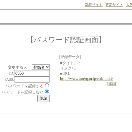
新着サイト
-
更新サイト
-
人
【パスワード認証画面】
[登録データ]
■タイトル：
変更する人：
リンク+α
ID:
■URL：
http://www.interq.or.jp/red/inoki/
PASS:
[
確認
]
パスワードを記録する
パスワードを記録しない