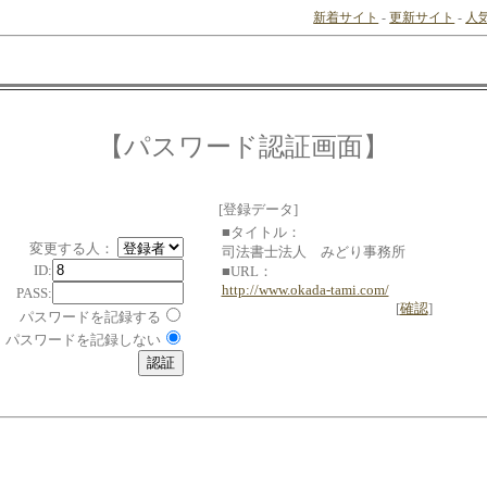
新着サイト
-
更新サイト
-
人
【パスワード認証画面】
[登録データ]
■タイトル：
変更する人：
司法書士法人 みどり事務所
ID:
■URL：
http://www.okada-tami.com/
PASS:
[
確認
]
パスワードを記録する
パスワードを記録しない