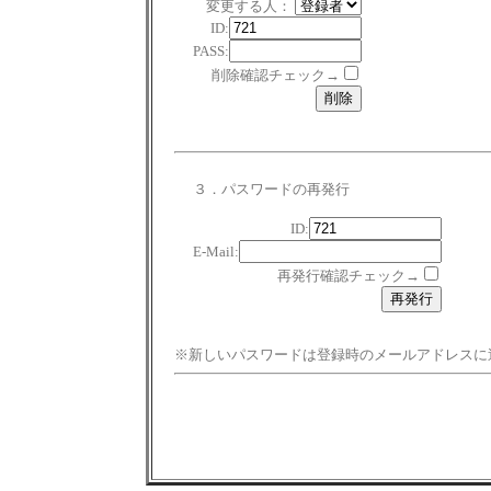
変更する人：
ID:
PASS:
削除確認チェック→
３．パスワードの再発行
ID:
E-Mail:
再発行確認チェック→
※新しいパスワードは登録時のメールアドレスに