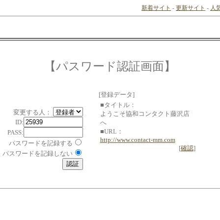
新着サイト
-
更新サイト
-
人
【パスワード認証画面】
[登録データ]
■タイトル：
変更する人：
ようこそ協和コンタクト藤沢店
ID:
へ
■URL：
PASS:
http://www.contact-mm.com
パスワードを記録する
[
確認
]
パスワードを記録しない