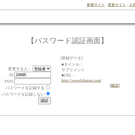
新着サイト
-
更新サイト
-
人
【パスワード認証画面】
[登録データ]
■タイトル：
変更する人：
サプリメント
ID:
■URL：
http://www.bikatsu.com/
PASS:
[
確認
]
パスワードを記録する
パスワードを記録しない