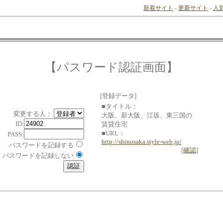
新着サイト
-
更新サイト
-
人
【パスワード認証画面】
[登録データ]
■タイトル：
変更する人：
大阪、新大阪、江坂、東三国の
ID:
賃貸住宅
■URL：
PASS:
http://shinosaka.style-web.jp/
パスワードを記録する
[
確認
]
パスワードを記録しない