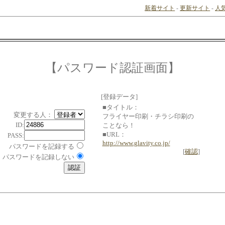
新着サイト
-
更新サイト
-
人
【パスワード認証画面】
[登録データ]
■タイトル：
変更する人：
フライヤー印刷・チラシ印刷の
ID:
ことなら！
■URL：
PASS:
http://www.glavity.co.jp/
パスワードを記録する
[
確認
]
パスワードを記録しない