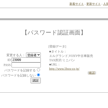
新着サイト
-
更新サイト
-
人
【パスワード認証画面】
[登録データ]
■タイトル：
変更する人：
エルグランド,VOXY中古車販売
ID:
TAX所沢/ミニバン
■URL：
PASS:
http://www.1box-co.jp/
パスワードを記録する
[
確認
]
パスワードを記録しない