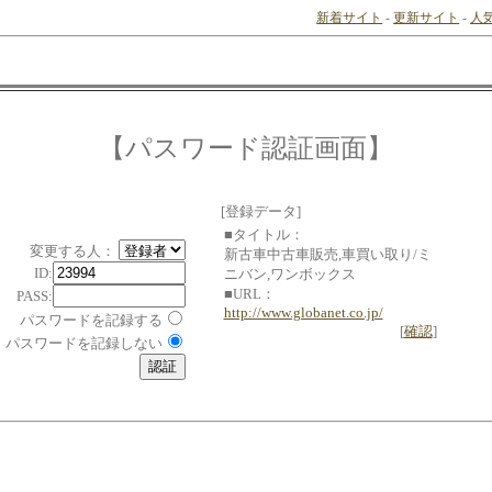
新着サイト
-
更新サイト
-
人
【パスワード認証画面】
[登録データ]
■タイトル：
変更する人：
新古車中古車販売,車買い取り/ミ
ID:
ニバン,ワンボックス
■URL：
PASS:
http://www.globanet.co.jp/
パスワードを記録する
[
確認
]
パスワードを記録しない