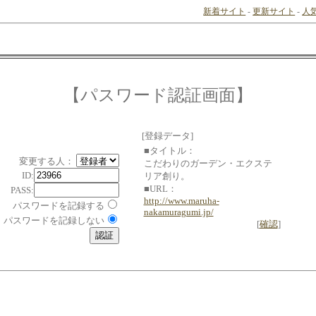
新着サイト
-
更新サイト
-
人
【パスワード認証画面】
[登録データ]
■タイトル：
変更する人：
こだわりのガーデン・エクステ
ID:
リア創り。
■URL：
PASS:
http://www.maruha-
パスワードを記録する
nakamuragumi.jp/
パスワードを記録しない
[
確認
]