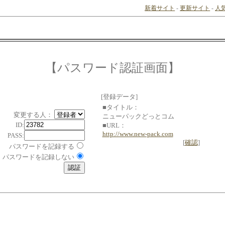
新着サイト
-
更新サイト
-
人
【パスワード認証画面】
[登録データ]
■タイトル：
変更する人：
ニューパックどっとコム
ID:
■URL：
http://www.new-pack.com
PASS:
[
確認
]
パスワードを記録する
パスワードを記録しない