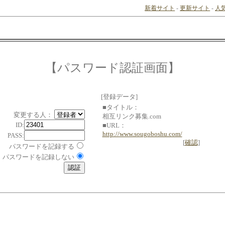
新着サイト
-
更新サイト
-
人
【パスワード認証画面】
[登録データ]
■タイトル：
変更する人：
相互リンク募集.com
ID:
■URL：
http://www.sougoboshu.com/
PASS:
[
確認
]
パスワードを記録する
パスワードを記録しない