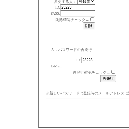
変更する人：
ID:
PASS:
削除確認チェック→
３．パスワードの再発行
ID:
E-Mail:
再発行確認チェック→
※新しいパスワードは登録時のメールアドレスに