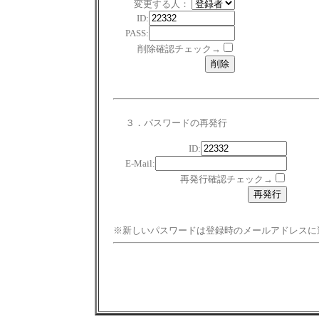
変更する人：
ID:
PASS:
削除確認チェック→
３．パスワードの再発行
ID:
E-Mail:
再発行確認チェック→
※新しいパスワードは登録時のメールアドレスに