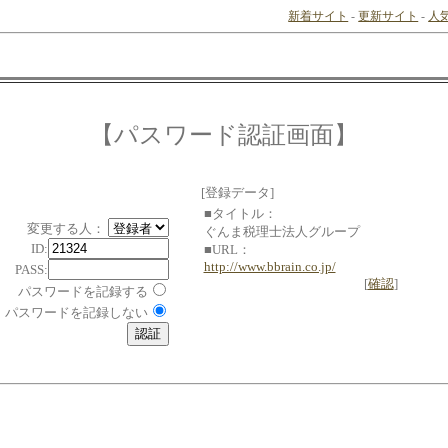
新着サイト
-
更新サイト
-
人
【パスワード認証画面】
[登録データ]
■タイトル：
変更する人：
ぐんま税理士法人グループ
ID:
■URL：
http://www.bbrain.co.jp/
PASS:
[
確認
]
パスワードを記録する
パスワードを記録しない