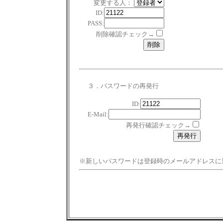
変更する人：
ID:
PASS:
削除確認チェック→
３．パスワードの再発行
ID:
E-Mail:
再発行確認チェック→
※新しいパスワードは登録時のメールアドレスに