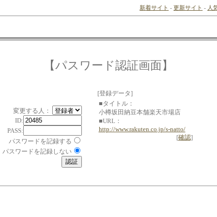
新着サイト
-
更新サイト
-
人
【パスワード認証画面】
[登録データ]
■タイトル：
変更する人：
小樽坂田納豆本舗楽天市場店
ID:
■URL：
http://www.rakuten.co.jp/s-natto/
PASS:
[
確認
]
パスワードを記録する
パスワードを記録しない