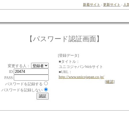
新着サイト
-
更新サイト
-
人
【パスワード認証画面】
[登録データ]
■タイトル：
変更する人：
ユニコジャパンWebサイト
ID:
■URL：
http://www.unicojapan.co.jp/
PASS:
[
確認
]
パスワードを記録する
パスワードを記録しない