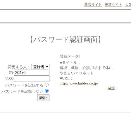
新着サイト
-
更新サイト
-
人
【パスワード認証画面】
[登録データ]
■タイトル：
変更する人：
環境、健康、介護用品まで体に
ID:
やさしいエコネット
■URL：
PASS:
http://www.hables.co.jp/
パスワードを記録する
[
確認
]
パスワードを記録しない