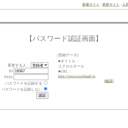
新着サイト
-
更新サイト
-
人
【パスワード認証画面】
[登録データ]
■タイトル：
変更する人：
エクセルモール
ID:
■URL：
http://www.excelmall.jp
PASS:
[
確認
]
パスワードを記録する
パスワードを記録しない