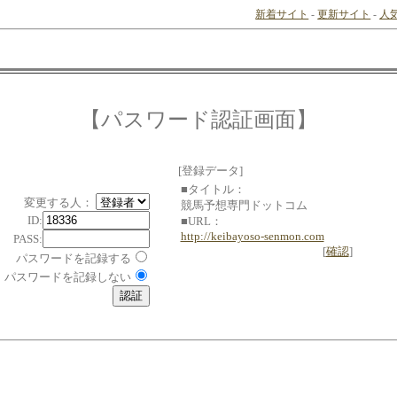
新着サイト
-
更新サイト
-
人
【パスワード認証画面】
[登録データ]
■タイトル：
変更する人：
競馬予想専門ドットコム
ID:
■URL：
http://keibayoso-senmon.com
PASS:
[
確認
]
パスワードを記録する
パスワードを記録しない