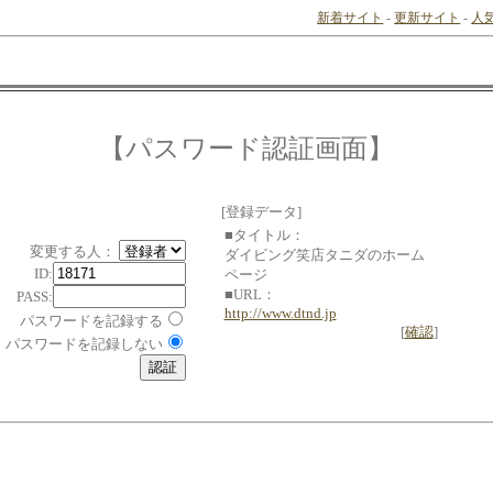
新着サイト
-
更新サイト
-
人
【パスワード認証画面】
[登録データ]
■タイトル：
変更する人：
ダイビング笑店タニダのホーム
ID:
ページ
■URL：
PASS:
http://www.dtnd.jp
パスワードを記録する
[
確認
]
パスワードを記録しない