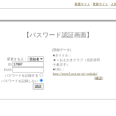
新着サイト
-
更新サイト
-
人
【パスワード認証画面】
[登録データ]
■タイトル：
変更する人：
★＝おえかきクラブ（北区赤羽
ID:
十条王子）
■URL：
PASS:
http://www5.ocn.ne.jp/~oekaki/
パスワードを記録する
[
確認
]
パスワードを記録しない