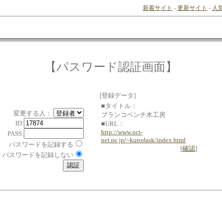
新着サイト
-
更新サイト
-
人
【パスワード認証画面】
[登録データ]
■タイトル：
変更する人：
ブランコベンチ木工房
ID:
■URL：
http://www.oct-
PASS:
net.ne.jp/~kurodask/index.html
パスワードを記録する
[
確認
]
パスワードを記録しない