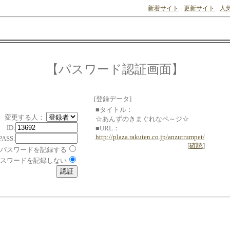
新着サイト
-
更新サイト
-
人
【パスワード認証画面】
[登録データ]
■タイトル：
変更する人：
☆あんずのきまぐれなペ～ジ☆
ID:
■URL：
http://plaza.rakuten.co.jp/anzutrumpet/
PASS:
[
確認
]
パスワードを記録する
スワードを記録しない