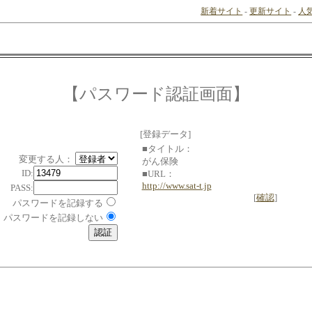
新着サイト
-
更新サイト
-
人
【パスワード認証画面】
[登録データ]
■タイトル：
変更する人：
がん保険
ID:
■URL：
http://www.sat-t.jp
PASS:
[
確認
]
パスワードを記録する
パスワードを記録しない