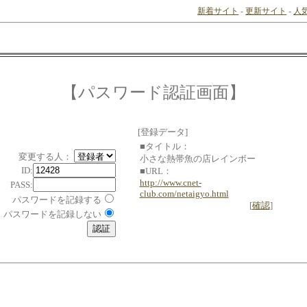
新着サイト
-
更新サイト
-
人
【パスワード認証画面】
[登録データ]
■タイトル：
変更する人：
小さな熱帯魚の店レインボー
ID:
■URL：
http://www.cnet-
PASS:
club.com/netaigyo.html
パスワードを記録する
[
確認
]
パスワードを記録しない