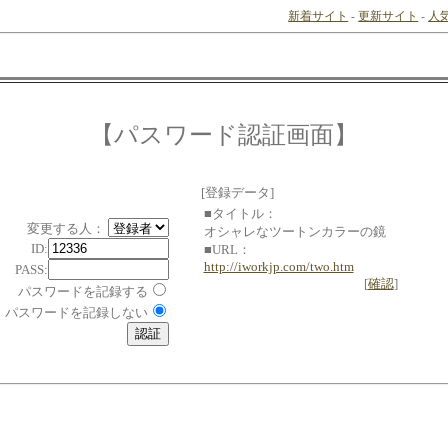
新着サイト
-
更新サイト
-
人
【パスワード認証画面】
[登録データ]
■タイトル：
変更する人：
オシャレなツートンカラーの鏡
ID:
■URL：
http://iworkjp.com/two.htm
PASS:
[
確認
]
パスワードを記録する
パスワードを記録しない