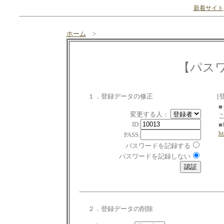
新着サイト
ホーム
>
【パス
１．登録データの修正
[
変更する人：
ID:
■
h
PASS:
パスワードを記録する
パスワードを記録しない
２．登録データの削除