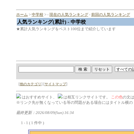
ホーム
>
中学校
> -
現在の人気ランキング
-
前回の人気ランキング
人気ランキング(累計) - 中学校
★累計人気ランキングをベスト100位まで紹介しています
[
他のカテゴリ
] [
サイトマップ
]
はおすすめサイト、
は相互リンクサイトです。
この色
の文
※リンク先が無くなっている等の問題がある場合にはタイトル横の 
最終更新：2026/08/09(Sun) 16:34
1 - 1 ( 1 件中 )