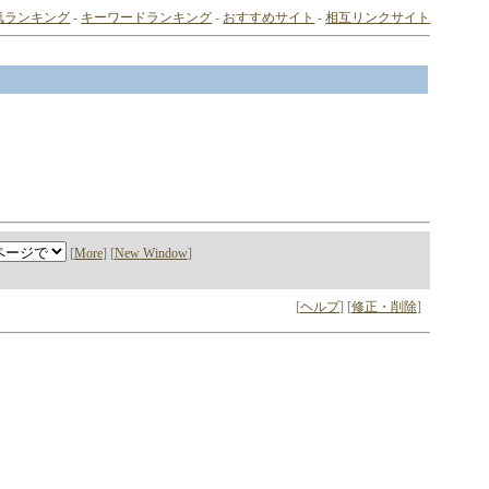
気ランキング
-
キーワードランキング
-
おすすめサイト
-
相互リンクサイト
[
More
] [
New Window
]
[
ヘルプ
] [
修正・削除
]