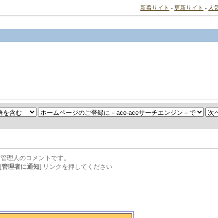
新着サイト
-
更新サイト
-
人
は管理人のコメントです。
[
管理者に通知
] リンクを押してください