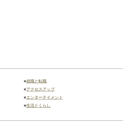
■
就職と転職
■
アクセスアップ
■
エンターテイメント
■
生活とくらし