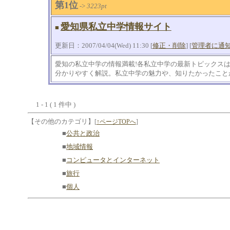
第1位
->
3223pt
愛知県私立中学情報サイト
■
更新日：2007/04/04(Wed) 11:30 [
修正・削除
] [
管理者に通
愛知の私立中学の情報満載!各私立中学の最新トピックス
分かりやすく解説。私立中学の魅力や、知りたかったこと
1 - 1 ( 1 件中 )
【その他のカテゴリ】
[
↑ページTOPへ
]
■
公共と政治
■
地域情報
■
コンピュータとインターネット
■
旅行
■
個人