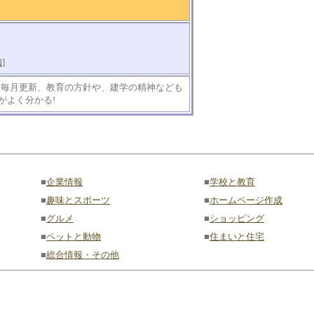
知
]
は毎月更新、教育の方針や、建学の精神なども
がよく分かる!
■
企業情報
■
学校と教育
■
趣味とスポーツ
■
ホームページ作成
■
グルメ
■
ショッピング
■
ペットと動物
■
住まいと住宅
■
総合情報・その他