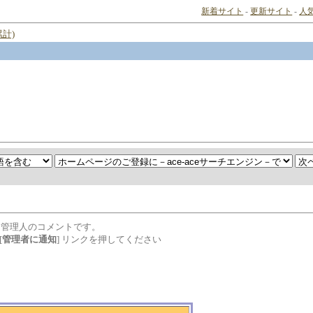
新着サイト
-
更新サイト
-
人
計)
は管理人のコメントです。
[
管理者に通知
] リンクを押してください