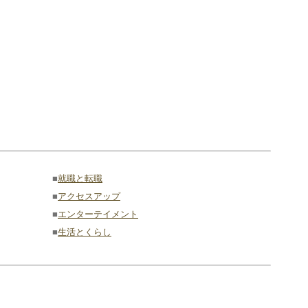
■
就職と転職
■
アクセスアップ
■
エンターテイメント
■
生活とくらし