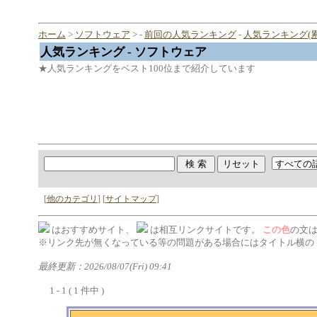
ホーム
>
ソフトウェア
> -
前回の人気ランキング
-
人気ランキング(累
人気ランキング - ソフトウェア
★人気ランキングをベスト100位まで紹介しています
[
他のカテゴリ
] [
サイトマップ
]
はおすすめサイト、
は相互リンクサイトです。
この色
の文
※リンク先が無くなっている等の問題がある場合にはタイトル横の 
最終更新：2026/08/07(Fri) 09:41
1 - 1 ( 1 件中 )