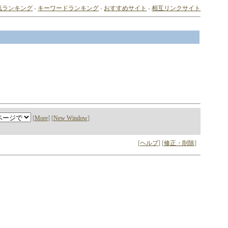
気ランキング
-
キーワードランキング
-
おすすめサイト
-
相互リンクサイト
[
More
] [
New Window
]
[
ヘルプ
] [
修正・削除
]