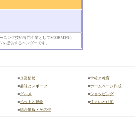
ラーニング技術専門企業としてSCORM対応
テムを提供するベンダーです。
■
企業情報
■
学校と教育
■
趣味とスポーツ
■
ホームページ作成
■
グルメ
■
ショッピング
■
ペットと動物
■
住まいと住宅
■
総合情報・その他