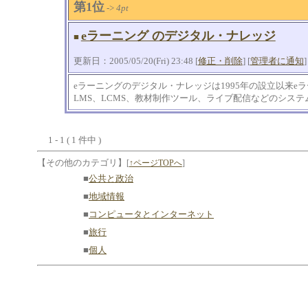
第1位
->
4pt
eラーニング のデジタル・ナレッジ
■
更新日：2005/05/20(Fri) 23:48 [
修正・削除
] [
管理者に通知
]
eラーニングのデジタル・ナレッジは1995年の設立以来e
LMS、LCMS、教材制作ツール、ライブ配信などのシス
1 - 1 ( 1 件中 )
【その他のカテゴリ】
[
↑ページTOPへ
]
■
公共と政治
■
地域情報
■
コンピュータとインターネット
■
旅行
■
個人