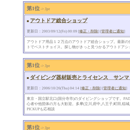
第1位
->
3pt
アウトドア総合ショップ
■
更新日：2003/09/12(Fri) 00:09 [
修正・削除
] [
管理者に通知
]
アウトドア用品１２万点のアウトドア総合ショップ。最新の
トでベストチョイス。探し物がきっと見つかるアウトドアシ
第1位
->
3pt
ダイビング器材販売とライセンス サンマ
■
更新日：2006/10/26(Thu) 04:14 [
修正・削除
] [
管理者に通知
]
東京・国立駅北口(国分寺市)のダイビングショップです。PADI
心者や他団体の方も大歓迎。多摩(立川,府中,八王子,町田,稲城,
PICKUPも応相談
第1位
->
3pt