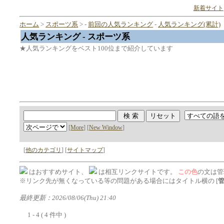
新着サイト
ホーム
>
スポーツ系
> -
前回の人気ランキング
-
人気ランキング(累計)
人気ランキング - スポーツ系
★人気ランキングをベスト100位まで紹介しています
[
More
] [
New Window
]
[
他のカテゴリ
] [
サイトマップ
]
はおすすめサイト、
は相互リンクサイトです。
この色
の文は管
※リンク先が無くなっている等の問題がある場合にはタイトル横の [
最終更新：2026/08/06(Thu) 21:40
1 - 4 ( 4 件中 )