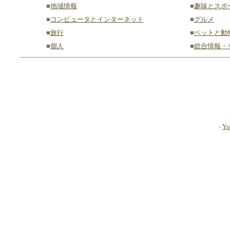
■
地域情報
■
趣味とスポ
■
コンピュータとインターネット
■
グルメ
■
旅行
■
ペットと動
■
個人
■
総合情報・
-
Yo