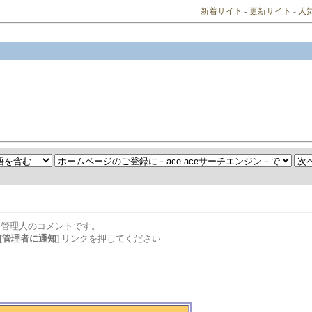
新着サイト
-
更新サイト
-
人
は管理人のコメントです。
[
管理者に通知
] リンクを押してください