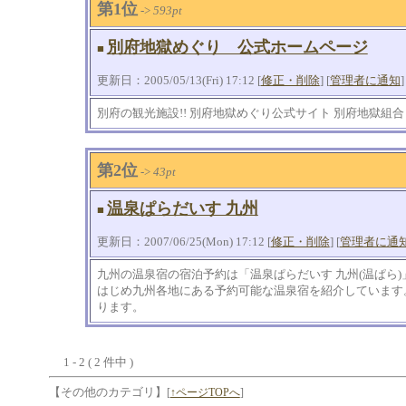
第1位
->
593pt
別府地獄めぐり 公式ホームページ
■
更新日：2005/05/13(Fri) 17:12 [
修正・削除
] [
管理者に通知
]
別府の観光施設!! 別府地獄めぐり公式サイト 別府地獄組合
第2位
->
43pt
温泉ぱらだいす 九州
■
更新日：2007/06/25(Mon) 17:12 [
修正・削除
] [
管理者に通
九州の温泉宿の宿泊予約は「温泉ぱらだいす 九州(温ぱら
はじめ九州各地にある予約可能な温泉宿を紹介しています
ります。
1 - 2 ( 2 件中 )
【その他のカテゴリ】
[
↑ページTOPへ
]