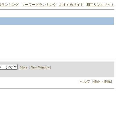
気ランキング
-
キーワードランキング
-
おすすめサイト
-
相互リンクサイト
[
More
] [
New Window
]
[
ヘルプ
] [
修正・削除
]