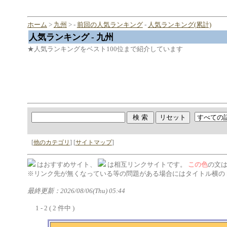
ホーム
>
九州
> -
前回の人気ランキング
-
人気ランキング(累計)
人気ランキング - 九州
★人気ランキングをベスト100位まで紹介しています
[
他のカテゴリ
] [
サイトマップ
]
はおすすめサイト、
は相互リンクサイトです。
この色
の文
※リンク先が無くなっている等の問題がある場合にはタイトル横の 
最終更新：2026/08/06(Thu) 05:44
1 - 2 ( 2 件中 )