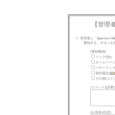
【管理
管理者に「
Sparrow Ch
「通知する」ボタンを
[通知種別]
リンク切れ
ホームペー
バナーリン
規約違反[
規
その他(コメ
[コメント](必
[お名前](任意)