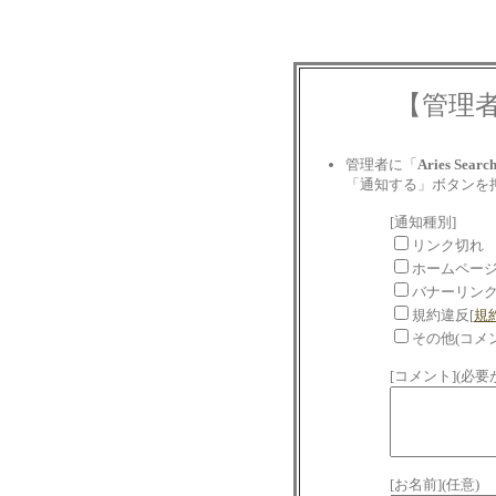
【管理
管理者に「
Aries Searc
「通知する」ボタンを
[通知種別]
リンク切れ
ホームペー
バナーリン
規約違反[
規
その他(コメ
[コメント](必
[お名前](任意)