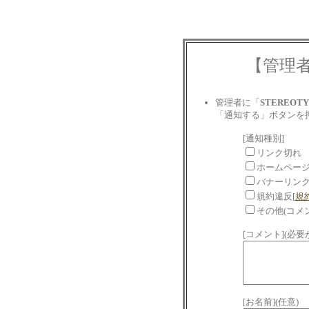
【管理
管理者に「
STEREOTY
「通知する」ボタンを
[通知種別]
リンク切れ
ホームペー
バナーリン
規約違反[
規
その他(コメ
[コメント](必
[お名前](任意)